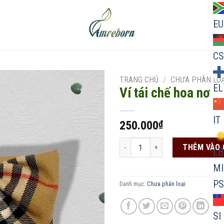
EU
CS
TRANG CHỦ
/
CHƯA PHÂN LOẠ
EL
Ví tái chế hoa nơ
IT
250.000
₫
Add to
wishlist
Ví tái chế hoa nơ số lượng
THÊM VÀO 
LB
MI
PS
Danh mục:
Chưa phân loại
SI