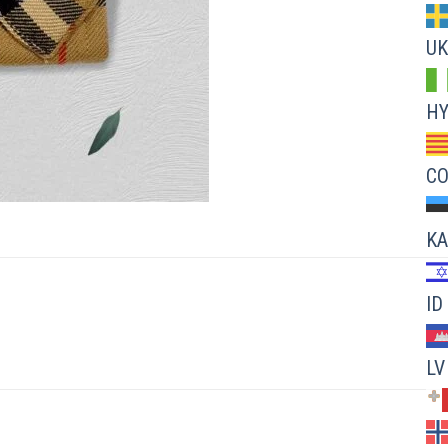
UK
H
C
KA
ID
LV