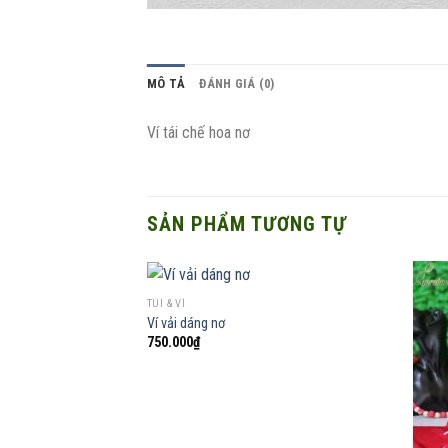
MÔ TẢ
ĐÁNH GIÁ (0)
Ví tái chế hoa nơ
SẢN PHẨM TƯƠNG TỰ
TÚI & VÍ
Ví vải dáng nơ
750.000
₫
Add to
wishlist