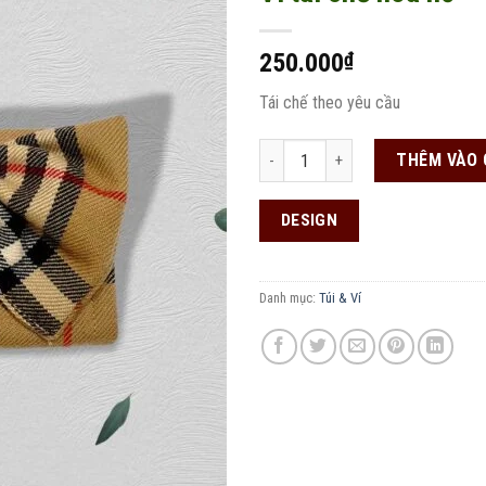
250.000
₫
Add to
wishlist
Tái chế theo yêu cầu
Ví tái chế hoa nơ số lượng
THÊM VÀO 
DESIGN
Danh mục:
Túi & Ví