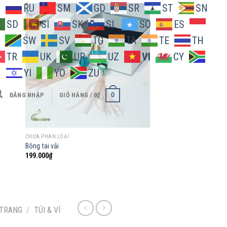
O
RU
SM
GD
SR
ST
SN
SD
SI
SK
SL
SO
ES
SW
SV
TG
TA
TE
TH
 to
Add to
TR
UK
UR
UZ
VI
CY
list
wishlist
H
YI
YO
ZU
0
ĐĂNG NHẬP
GIỎ HÀNG /
0
₫
CHƯA PHÂN LOẠI
CHƯA PHÂN LOẠI
Bông tai vải
Túi vải nhung
199.000
₫
795.000
₫
 TRANG
/
TÚI & VÍ