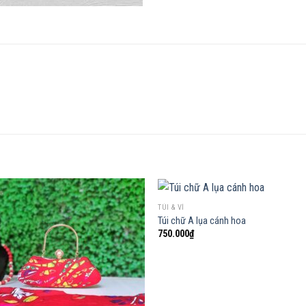
TÚI & VÍ
Túi chữ A lụa cánh hoa
750.000
₫
Add to
Add
wishlist
wish