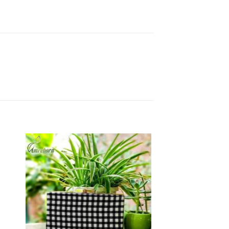
 to
Add to
list
wishlist