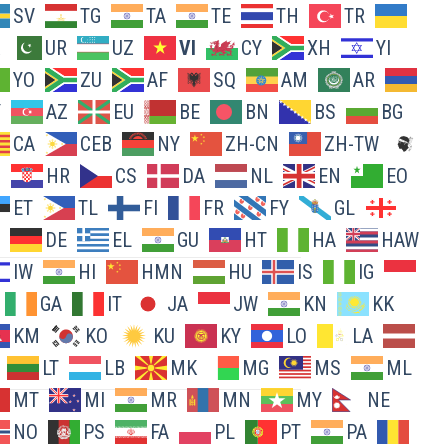
SV
TG
TA
TE
TH
TR
UR
UZ
VI
CY
XH
YI
YO
ZU
AF
SQ
AM
AR
Y
AZ
EU
BE
BN
BS
BG
CA
CEB
NY
ZH-CN
ZH-TW
O
HR
CS
DA
NL
EN
EO
ET
TL
FI
FR
FY
GL
DE
EL
GU
HT
HA
HAW
IW
HI
HMN
HU
IS
IG
GA
IT
JA
JW
KN
KK
KM
KO
KU
KY
LO
LA
LT
LB
MK
MG
MS
ML
MT
MI
MR
MN
MY
NE
NO
PS
FA
PL
PT
PA