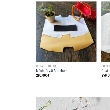
Add to
wishlist
CHƯA PHÂN LOẠI
CHƯA 
Mếch túi vải Amreborn
Quai t
295.000
₫
250.0