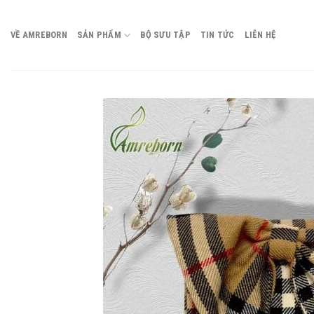
Chuyển
đến
VỀ AMREBORN
SẢN PHẨM
BỘ SƯU TẬP
TIN TỨC
LIÊN HỆ
nội
dung