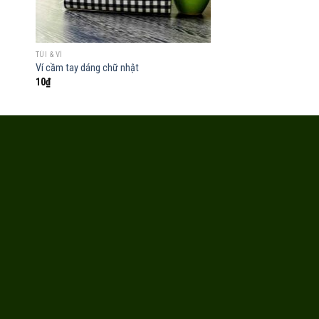
TÚI & VÍ
TÚI & VÍ
Ví cầm tay dáng chữ nhật
Ví gấp tái chế
10
₫
250.000
₫