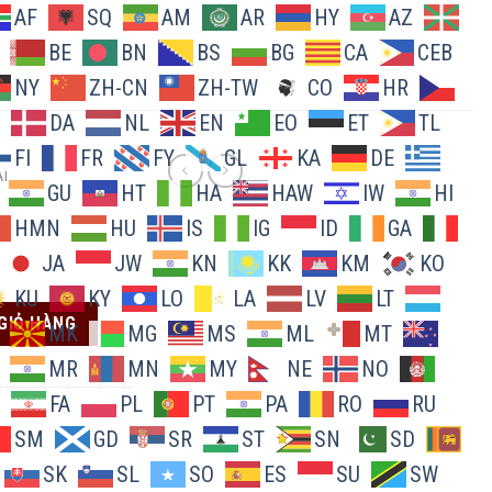
AF
SQ
AM
AR
HY
AZ
BE
BN
BS
BG
CA
CEB
NY
ZH-CN
ZH-TW
CO
HR
DA
NL
EN
EO
ET
TL
FI
FR
FY
GL
KA
DE
I
GU
HT
HA
HAW
IW
HI
HMN
HU
IS
IG
ID
GA
JA
JW
KN
KK
KM
KO
KU
KY
LO
LA
LV
LT
GIỎ HÀNG
MK
MG
MS
ML
MT
MR
MN
MY
NE
NO
FA
PL
PT
PA
RO
RU
SM
GD
SR
ST
SN
SD
SK
SL
SO
ES
SU
SW