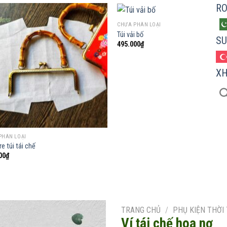
R
CHƯA PHÂN LOẠI
Túi vải bố
SU
495.000
₫
Add to
Add
wishlist
wish
X
PHÂN LOẠI
re túi tái chế
00
₫
TRANG CHỦ
/
PHỤ KIỆN THỜI
Ví tái chế hoa nơ