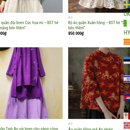
UK
ÁO
 quần đũi linen Cúc họa mi – BST hè
Bộ áo quần Xuân hồng – BST hè “Giọt
 nắng bên thềm”
bên thềm”
H
000
₫
850.000
₫
C
KA
Add to
Ad
wishlist
wis
ID
LV
ÁO
ần Tinh An vải linen cho nàng công
Áo quần Hồng mã An nhiên