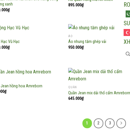
R
ống xanh
895.000
₫
0.000
₫
SU
ÁO
X
 Hạc Vũ Hạc
Áo nhung tăm ghép vải
0.000
₫
950.000
₫
Add to
Ad
wishlist
wis
 Jean hồng hoa Amreborn
QUẦN
000
₫
Quần Jean mix dải thổ cẩm Amrebor
Add to
Ad
645.000
₫
wishlist
wis
1
2
3