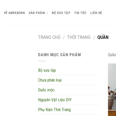
Chuyển
đến
VỀ AMREBORN
SẢN PHẨM
BỘ SƯU TẬP
TIN TỨC
LIÊN HỆ
nội
dung
TRANG CHỦ
/
THỜI TRANG
/
QUẦN
DANH MỤC SẢN PHẨM
Quần
Bộ sưu tập
Chưa phân loại
Guốc mộc
Nguyên Vật Liệu DIY
Phụ Kiện Thời Trang