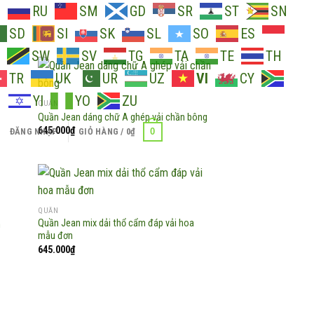
O
RU
SM
GD
SR
ST
SN
SD
SI
SK
SL
SO
ES
SW
SV
TG
TA
TE
TH
TR
UK
UR
UZ
VI
CY
H
YI
YO
ZU
QUẦN
Quần Jean dáng chữ A ghép vải chần bông
d to
Add to
645.000
₫
0
ĐĂNG NHẬP
GIỎ HÀNG /
0
₫
hlist
wishlist
QUẦN
Quần Jean mix dải thổ cẩm đáp vải hoa
n
d to
Add to
mẫu đơn
hlist
wishlist
645.000
₫