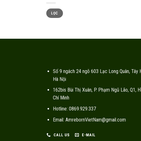
Giá
Giá
LỌC
tối
tối
thiểu
đa
Số 9 ngách 24 ngõ 603 Lạc Long Quân, Tây 
Hà Nội
162bis Bùi Thị Xuân, P. Phạm Ngũ Lão, Q1, H
Chí Minh
Hotline: 0869.929.337
Email: AmrebornVietNam@gmail.com
CALL US
E-MAIL