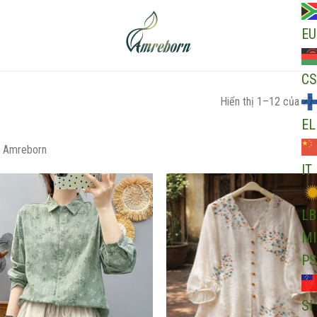
EU
CS
Hiển thị 1–12 của 27 
EL
 Amreborn
IT
LB
MI
Add to
Ad
wishlist
wis
PS
SI