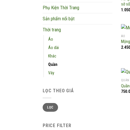
sở s
Phụ Kiện Thời Trang
1.05
Sản phẩm nổi bật
Thời trang
ÁO
Áo
Mộng
2.45
Áo dài
Khác
Quần
Váy
QUẦN
Quần
LỌC THEO GIÁ
750.
Giá
Giá
LỌC
tối
tối
thiểu
đa
PRICE FILTER