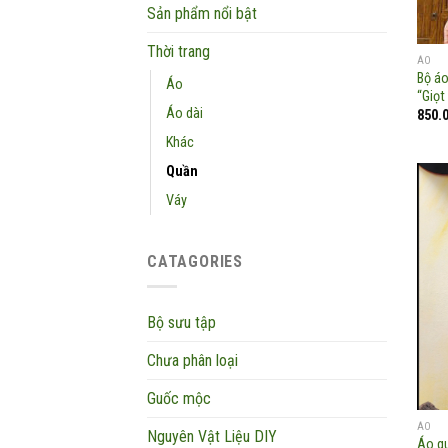
Sản phẩm nổi bật
Thời trang
ÁO
Bộ áo
Áo
“Giọt
Áo dài
850.
Khác
Quần
Váy
CATAGORIES
Bộ sưu tập
Chưa phân loại
Guốc mộc
ÁO
Nguyên Vật Liệu DIY
Áo qu