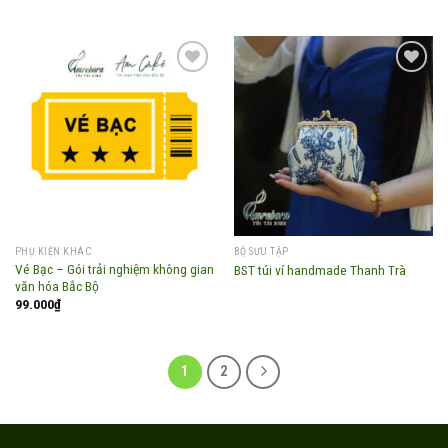
Add to
Add to
wishlist
wishlist
PHỤ KIỆN KHÁC
BỘ SƯU TẬP
Vé Bạc – Gói trải nghiệm không gian
BST túi ví handmade Thanh Trà
văn hóa Bắc Bộ
99.000
₫
1
2