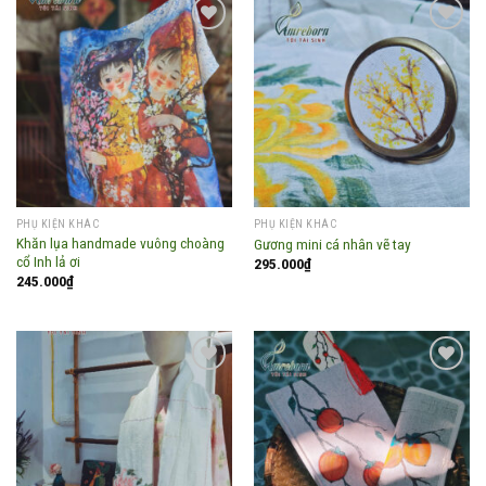
Add to
Add to
wishlist
wishlist
PHỤ KIỆN KHÁC
PHỤ KIỆN KHÁC
Khăn lụa handmade vuông choàng
Gương mini cá nhân vẽ tay
cổ Inh lả ơi
295.000
₫
245.000
₫
Add to
Add to
wishlist
wishlist