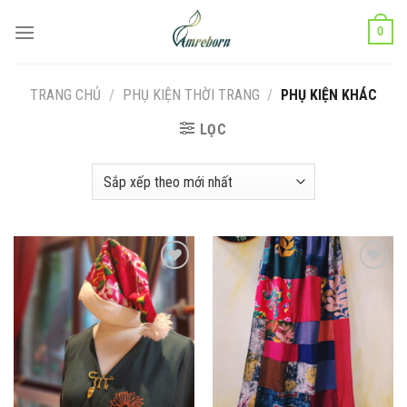
Chuyển
0
đến
nội
dung
TRANG CHỦ
/
PHỤ KIỆN THỜI TRANG
/
PHỤ KIỆN KHÁC
LỌC
Add to
Add to
wishlist
wishlist