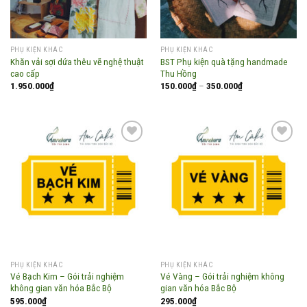
PHỤ KIỆN KHÁC
PHỤ KIỆN KHÁC
Khăn vải sợi dứa thêu vẽ nghệ thuật
BST Phụ kiện quà tặng handmade
cao cấp
Thu Hồng
Khoảng
1.950.000
₫
150.000
₫
–
350.000
₫
giá:
từ
150.000₫
đến
350.000₫
Add to
Add to
wishlist
wishlist
PHỤ KIỆN KHÁC
PHỤ KIỆN KHÁC
Vé Bạch Kim – Gói trải nghiệm
Vé Vàng – Gói trải nghiệm không
không gian văn hóa Bắc Bộ
gian văn hóa Bắc Bộ
595.000
₫
295.000
₫