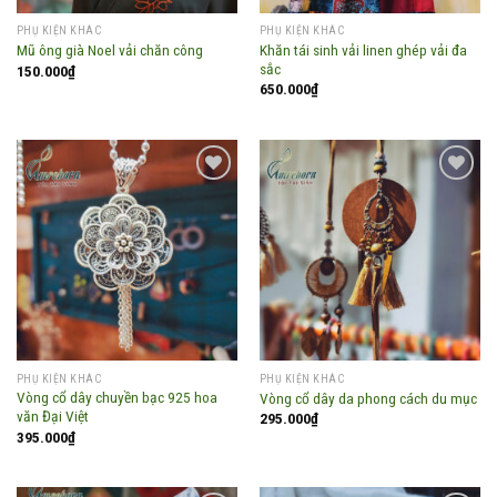
PHỤ KIỆN KHÁC
PHỤ KIỆN KHÁC
Khăn tái sinh vải linen ghép vải đa
Mũ ông già Noel vải chăn công
sắc
150.000
₫
650.000
₫
Add to
Add to
wishlist
wishlist
PHỤ KIỆN KHÁC
PHỤ KIỆN KHÁC
Vòng cổ dây chuyền bạc 925 hoa
Vòng cổ dây da phong cách du mục
văn Đại Việt
295.000
₫
395.000
₫