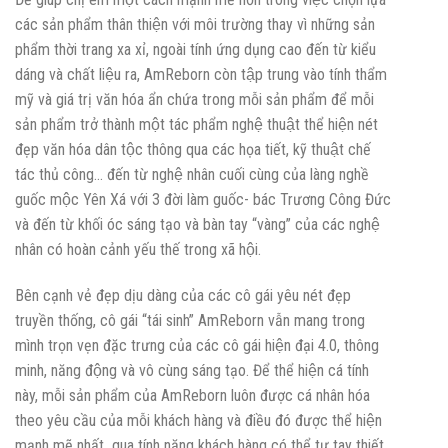
các sản phẩm thân thiện với môi trường thay vì những sản
phẩm thời trang xa xỉ, ngoài tính ứng dụng cao đến từ kiểu
dáng và chất liệu ra, AmReborn còn tập trung vào tính thẩm
mỹ và giá trị văn hóa ẩn chứa trong mỗi sản phẩm để mỗi
sản phẩm trở thành một tác phẩm nghệ thuật thể hiện nét
đẹp văn hóa dân tộc thông qua các họa tiết, kỹ thuật chế
tác thủ công… đến từ nghệ nhân cuối cùng của làng nghề
guốc mộc Yên Xá với 3 đời làm guốc- bác Trương Công Đức
và đến từ khối óc sáng tạo và bàn tay “vàng” của các nghệ
nhân có hoàn cảnh yếu thế trong xã hội.
Bên cạnh vẻ đẹp dịu dàng của các cô gái yêu nét đẹp
truyền thống, cô gái “tái sinh” AmReborn vẫn mang trong
mình trọn vẹn đặc trưng của các cô gái hiện đại 4.0, thông
minh, năng động và vô cùng sáng tạo. Để thể hiện cá tính
này, mỗi sản phẩm của AmReborn luôn được cá nhân hóa
theo yêu cầu của mỗi khách hàng và điều đó được thể hiện
mạnh mẽ nhất qua tính năng khách hàng có thể tự tay thiết