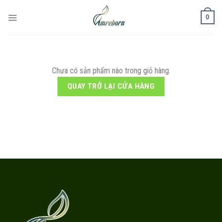
Chuyển
0
đến
nội
dung
Chưa có sản phẩm nào trong giỏ hàng.
QUAY TRỞ LẠI CỬA HÀNG