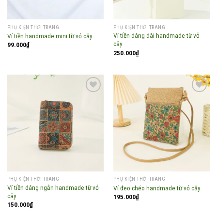
PHỤ KIỆN THỜI TRANG
PHỤ KIỆN THỜI TRANG
Ví tiền dáng dài handmade từ vỏ
Ví tiền handmade mini từ vỏ cây
cây
99.000
₫
250.000
₫
Add to
Add to
wishlist
wishlist
PHỤ KIỆN THỜI TRANG
PHỤ KIỆN THỜI TRANG
Ví tiền dáng ngắn handmade từ vỏ
Ví đeo chéo handmade từ vỏ cây
cây
195.000
₫
150.000
₫