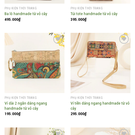
PHỤ KIỆN THỜI TRANG
PHỤ KIỆN THỜI TRANG
Ba lô handmade từ vỏ cây
Túi tote handmade từ vỏ cây
495.000
₫
395.000
₫
Add to
Add to
wishlist
wishlist
PHỤ KIỆN THỜI TRANG
PHỤ KIỆN THỜI TRANG
Ví dài 2 ngăn dáng ngang
Ví tiền dáng ngang handmade từ vỏ
handmade từ vỏ cây
cây
195.000
₫
295.000
₫