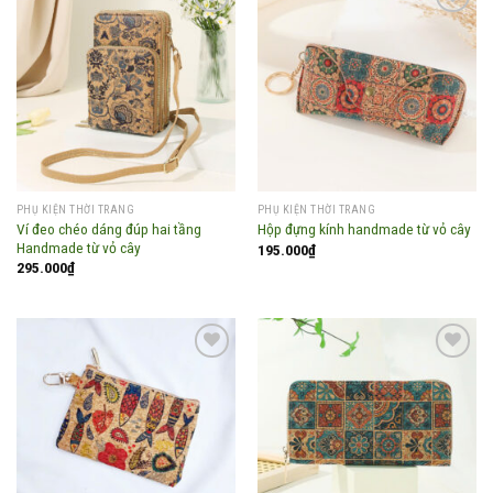
Add to
Add to
wishlist
wishlist
PHỤ KIỆN THỜI TRANG
PHỤ KIỆN THỜI TRANG
Ví đeo chéo dáng đúp hai tầng
Hộp đựng kính handmade từ vỏ cây
Handmade từ vỏ cây
195.000
₫
295.000
₫
Add to
Add to
wishlist
wishlist