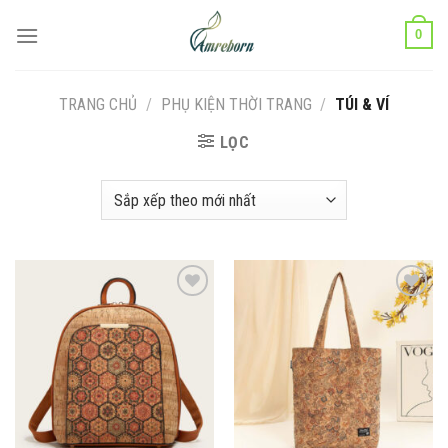
Chuyển
0
đến
nội
dung
TRANG CHỦ
/
PHỤ KIỆN THỜI TRANG
/
TÚI & VÍ
LỌC
Add to
Add to
wishlist
wishlist