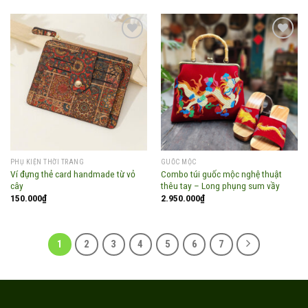
Add to
Add to
wishlist
wishlist
PHỤ KIỆN THỜI TRANG
GUỐC MỘC
Ví đựng thẻ card handmade từ vỏ
Combo túi guốc mộc nghệ thuật
cây
thêu tay – Long phụng sum vầy
150.000
₫
2.950.000
₫
1
2
3
4
5
6
7