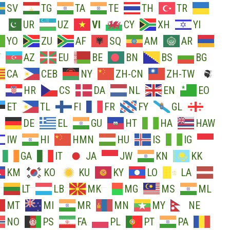
SV
TG
TA
TE
TH
TR
UR
UZ
VI
CY
XH
YI
YO
ZU
AF
SQ
AM
AR
Y
AZ
EU
BE
BN
BS
BG
CA
CEB
NY
ZH-CN
ZH-TW
O
HR
CS
DA
NL
EN
EO
ET
TL
FI
FR
FY
GL
DE
EL
GU
HT
HA
HAW
IW
HI
HMN
HU
IS
IG
GA
IT
JA
JW
KN
KK
KM
KO
KU
KY
LO
LA
LT
LB
MK
MG
MS
ML
MT
MI
MR
MN
MY
NE
NO
PS
FA
PL
PT
PA