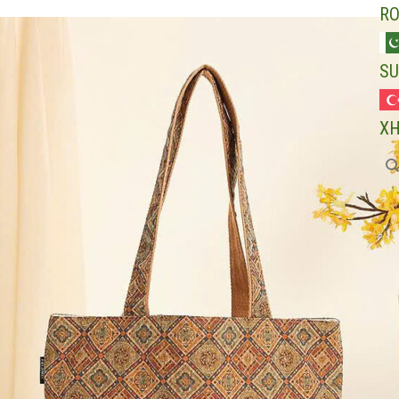
R
SU
X