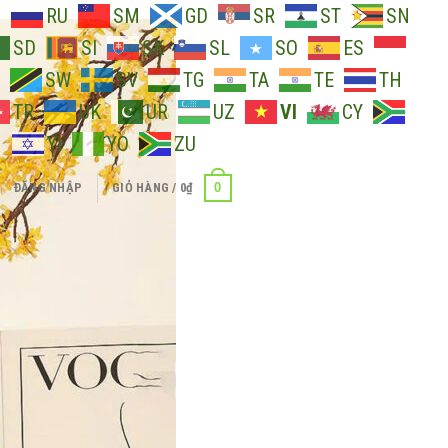
O
RU
SM
GD
SR
ST
SN
SD
SI
SK
SL
SO
ES
SW
SV
TG
TA
TE
TH
TR
UK
UR
UZ
VI
CY
H
YI
YO
ZU
0
ĐĂNG NHẬP
GIỎ HÀNG /
0
₫