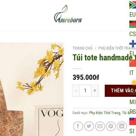
EU
CS
TRANG CHỦ
/
PHỤ KIỆN THỜI TRANG
EL
Túi tote handmade 
IT
Add to
395.000
₫
wishlist
Túi tote handmade từ vỏ cây số lư
THÊM VÀO 
LB
MI
PS
Danh mục:
Phụ Kiện Thời Trang
,
Túi & Ví
SI