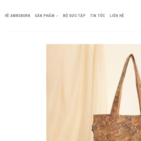
Chuyển
đến
VỀ AMREBORN
SẢN PHẨM
BỘ SƯU TẬP
TIN TỨC
LIÊN HỆ
nội
dung