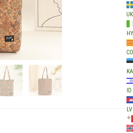
UK
H
C
KA
ID
LV