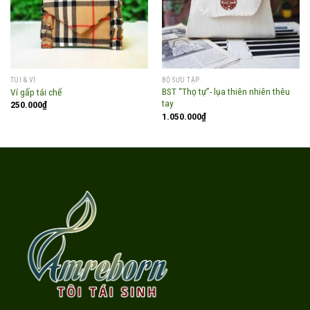
TÚI & VÍ
BỘ SƯU TẬP
BST “Thọ tự”- lụa thiên nhiên thêu
Ví gấp tái chế
tay
250.000
₫
1.050.000
₫