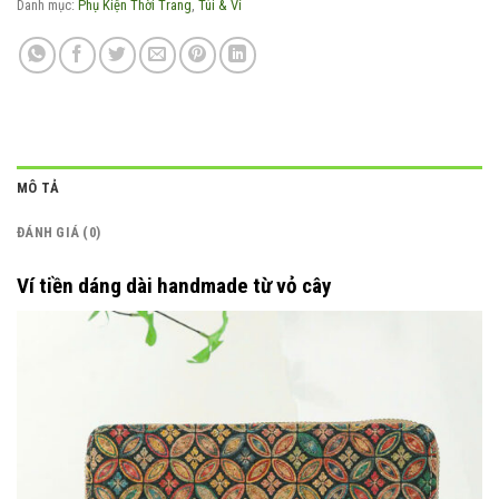
Danh mục:
Phụ Kiện Thời Trang
,
Túi & Ví
MÔ TẢ
ĐÁNH GIÁ (0)
Ví tiền dáng dài handmade từ vỏ cây