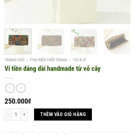
TRANG CHỦ
/
PHỤ KIỆN THỜI TRANG
/
TÚI & VÍ
Ví tiền dáng dài handmade từ vỏ cây
250.000
₫
Ví tiền dáng dài handmade từ vỏ cây số lượng
THÊM VÀO GIỎ HÀNG