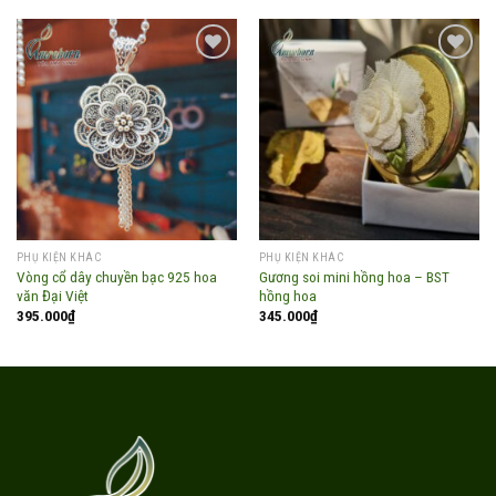
Add to
Add to
wishlist
wishlist
PHỤ KIỆN KHÁC
PHỤ KIỆN KHÁC
Vòng cổ dây chuyền bạc 925 hoa
Gương soi mini hồng hoa – BST
văn Đại Việt
hồng hoa
395.000
₫
345.000
₫