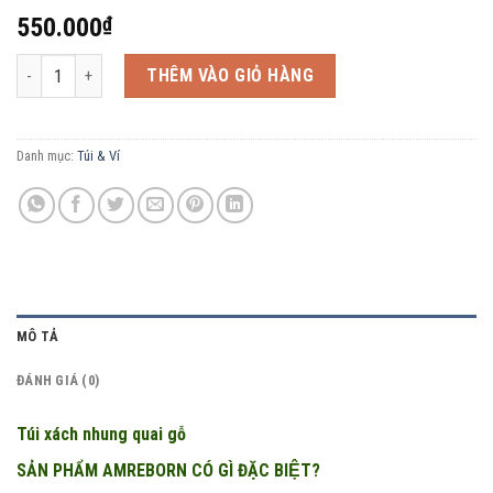
550.000
₫
Túi xách nhung quai gỗ số lượng
THÊM VÀO GIỎ HÀNG
Danh mục:
Túi & Ví
MÔ TẢ
ĐÁNH GIÁ (0)
Túi xách nhung quai gỗ
SẢN PHẨM AMREBORN CÓ GÌ ĐẶC BIỆT?