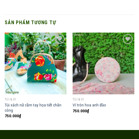
SẢN PHẨM TƯƠNG TỰ
Add to
Add to
wishlist
wishlist
TÚI & VÍ
TÚI & VÍ
Túi xách nữ cầm tay họa tiết chăn
Ví tròn hoa anh đào
công
750.000
₫
750.000
₫