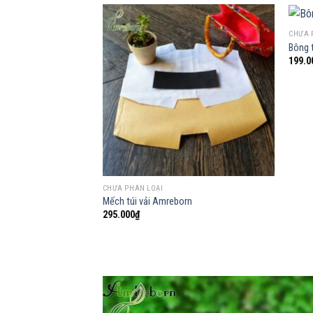
CHƯA 
Bông t
199.0
Add to
wishlist
CHƯA PHÂN LOẠI
Mếch túi vải Amreborn
295.000
₫