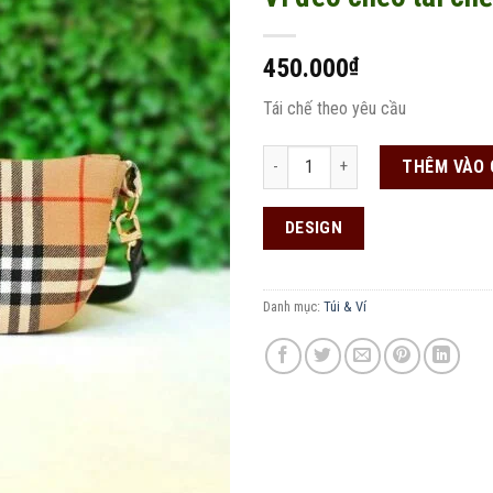
450.000
₫
Add to
wishlist
Tái chế theo yêu cầu
Ví đeo chéo tái chế số lượng
THÊM VÀO 
DESIGN
Danh mục:
Túi & Ví