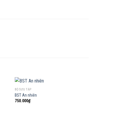
BỘ SƯU TẬP
BST An nhiên
750.000
₫
 to
Add to
list
wishlist