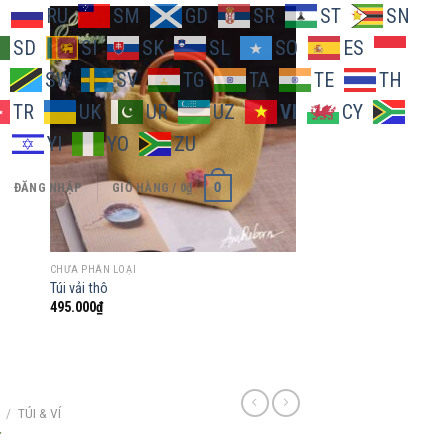
O
RU
SM
GD
SR
ST
SN
SD
SI
SK
SL
SO
ES
SW
SV
TG
TA
TE
TH
 to
Add to
TR
UK
UR
UZ
VI
CY
list
wishlist
H
YI
YO
ZU
0
ĐĂNG NHẬP
GIỎ HÀNG /
0
₫
CHƯA PHÂN LOẠI
CHƯA PHÂN LOẠI
Túi vải thô
Mặt vải chăn con công
495.000
₫
50.000
₫
/
TÚI & VÍ