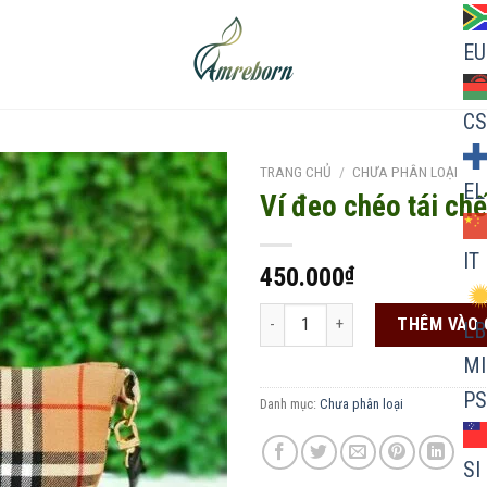
EU
CS
TRANG CHỦ
/
CHƯA PHÂN LOẠI
EL
Ví đeo chéo tái chế
IT
450.000
₫
Add to
wishlist
Ví đeo chéo tái chế số lượng
THÊM VÀO 
LB
MI
PS
Danh mục:
Chưa phân loại
SI