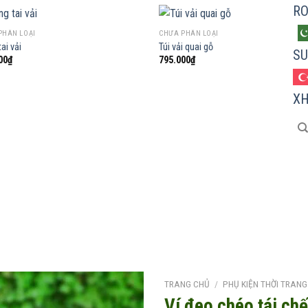
R
PHÂN LOẠI
CHƯA PHÂN LOẠI
ai vải
Túi vải quai gỗ
SU
00
₫
795.000
₫
Add to
Add
wishlist
wish
X
TRANG CHỦ
/
PHỤ KIỆN THỜI TRANG
Ví đeo chéo tái chế