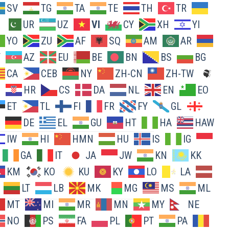
SV
TG
TA
TE
TH
TR
UR
UZ
VI
CY
XH
YI
YO
ZU
AF
SQ
AM
AR
Y
AZ
EU
BE
BN
BS
BG
CA
CEB
NY
ZH-CN
ZH-TW
O
HR
CS
DA
NL
EN
EO
ET
TL
FI
FR
FY
GL
DE
EL
GU
HT
HA
HAW
IW
HI
HMN
HU
IS
IG
GA
IT
JA
JW
KN
KK
KM
KO
KU
KY
LO
LA
LT
LB
MK
MG
MS
ML
MT
MI
MR
MN
MY
NE
NO
PS
FA
PL
PT
PA