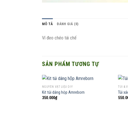
MÔ TẢ
ĐÁNH GIÁ (0)
Ví đeo chéo tái chế
SẢN PHẨM TƯƠNG TỰ
NGUYÊN VẬT LIỆU DIY
TÚI & V
Kit túi dáng hộp Amreborn
Túi xá
350.000
₫
550.0
Add to
wishlist