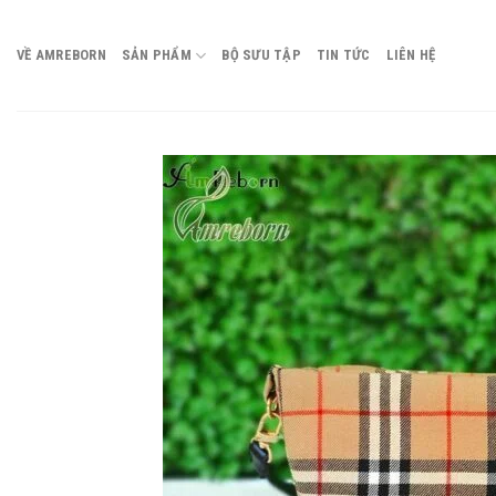
Chuyển
đến
VỀ AMREBORN
SẢN PHẨM
BỘ SƯU TẬP
TIN TỨC
LIÊN HỆ
nội
dung