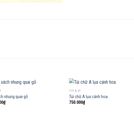
Í
TÚI & VÍ
ch nhung quai gỗ
Túi chữ A lụa cánh hoa
00
₫
750.000
₫
Add to
Add
wishlist
wish