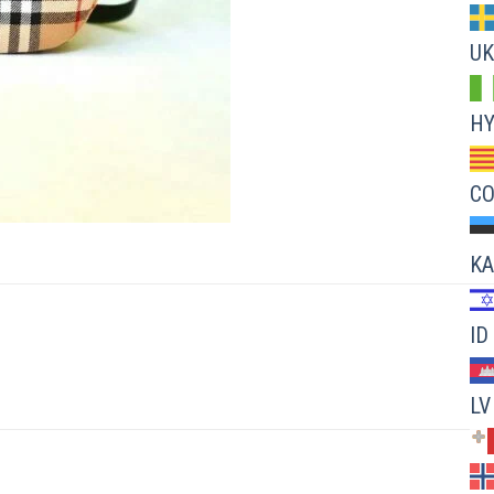
UK
H
C
KA
ID
LV