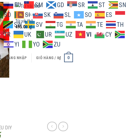
O
RU
SM
GD
SR
ST
SN
SD
SI
SK
SL
SO
ES
CHƯA PHÂN LOẠI
Túi vải thô
SW
SV
TG
TA
TE
TH
495.000
₫
 to
Add to
TR
UK
UR
UZ
VI
CY
list
wishlist
H
YI
YO
ZU
0
ĐĂNG NHẬP
GIỎ HÀNG /
0
₫
CHƯA PHÂN LOẠI
Túi cầm tay quai tre
1.050.000
₫
ỆU DIY
ế