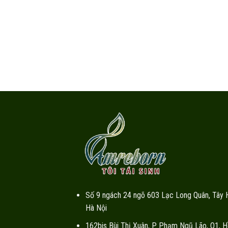
Số 9 ngách 24 ngõ 603 Lạc Long Quân, Tây 
Hà Nội
162bis Bùi Thị Xuân, P. Phạm Ngũ Lão, Q1, H