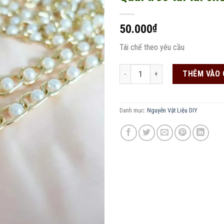
50.000
₫
Add to
wishlist
Tái chế theo yêu cầu
Quai treo túi tái chế số lượng
THÊM VÀO 
Danh mục:
Nguyên Vật Liệu DIY