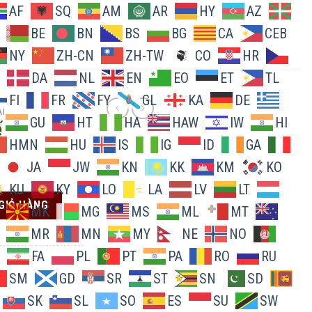
AF
SQ
AM
AR
HY
AZ
BE
BN
BS
BG
CA
CEB
NY
ZH-CN
ZH-TW
CO
HR
DA
NL
EN
EO
ET
TL
FI
FR
FY
GL
KA
DE
I
GU
HT
HA
HAW
IW
HI
ế
HMN
HU
IS
IG
ID
GA
JA
JW
KN
KK
KM
KO
KU
KY
LO
LA
LV
LT
GIỎ HÀNG
MK
MG
MS
ML
MT
MR
MN
MY
NE
NO
FA
PL
PT
PA
RO
RU
SM
GD
SR
ST
SN
SD
SK
SL
SO
ES
SU
SW