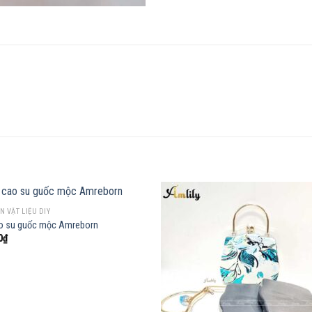
 VẬT LIỆU DIY
o su guốc mộc Amreborn
0
₫
Add to
Add
wishlist
wish