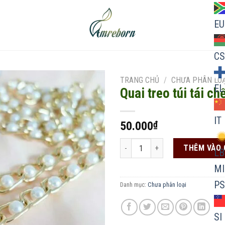
EU
CS
TRANG CHỦ
/
CHƯA PHÂN LOẠ
EL
Quai treo túi tái ch
IT
50.000
₫
Add to
wishlist
Quai treo túi tái chế số lượng
THÊM VÀO 
LB
MI
PS
Danh mục:
Chưa phân loại
SI