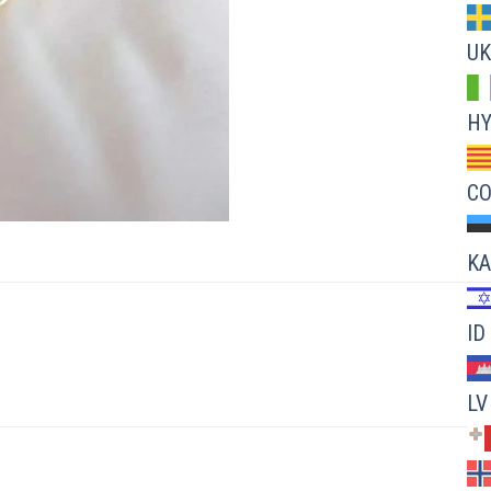
UK
H
C
KA
ID
LV