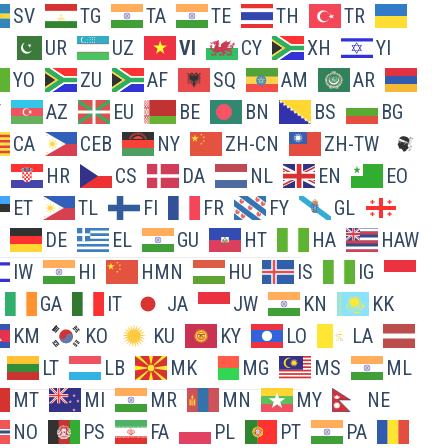
SV
TG
TA
TE
TH
TR
UR
UZ
VI
CY
XH
YI
YO
ZU
AF
SQ
AM
AR
Y
AZ
EU
BE
BN
BS
BG
CA
CEB
NY
ZH-CN
ZH-TW
O
HR
CS
DA
NL
EN
EO
ET
TL
FI
FR
FY
GL
DE
EL
GU
HT
HA
HAW
IW
HI
HMN
HU
IS
IG
GA
IT
JA
JW
KN
KK
KM
KO
KU
KY
LO
LA
LT
LB
MK
MG
MS
ML
MT
MI
MR
MN
MY
NE
NO
PS
FA
PL
PT
PA