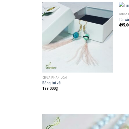
CHƯA 
Túi vả
495.0
Add to
wishlist
CHƯA PHÂN LOẠI
Bông tai vải
199.000
₫