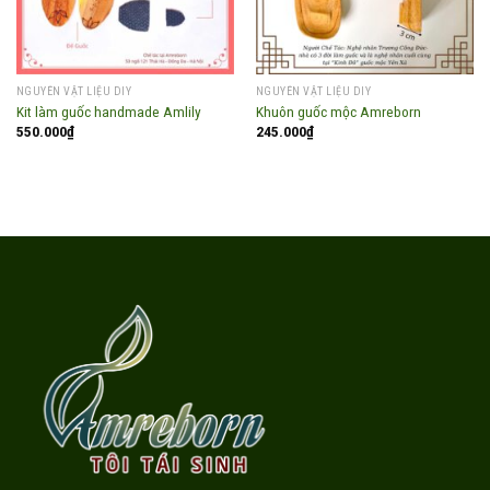
NGUYÊN VẬT LIỆU DIY
NGUYÊN VẬT LIỆU DIY
Kit làm guốc handmade Amlily
Khuôn guốc mộc Amreborn
550.000
₫
245.000
₫