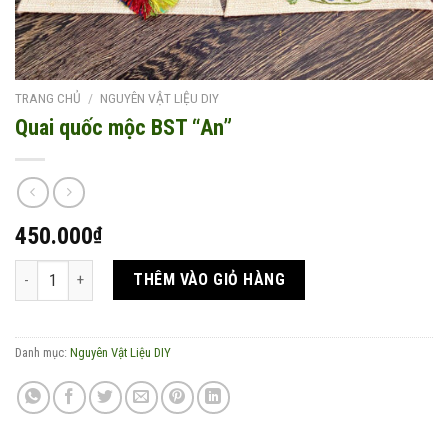
TRANG CHỦ
/
NGUYÊN VẬT LIỆU DIY
Quai quốc mộc BST “An”
450.000
₫
Quai quốc mộc BST "An" số lượng
THÊM VÀO GIỎ HÀNG
Danh mục:
Nguyên Vật Liệu DIY