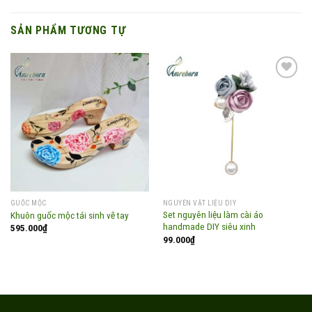
SẢN PHẨM TƯƠNG TỰ
Add to
Add to
wishlist
wishlist
GUỐC MỘC
NGUYÊN VẬT LIỆU DIY
Set nguyên liệu làm cài áo
Khuôn guốc mộc tái sinh vẽ tay
handmade DIY siêu xinh
595.000
₫
99.000
₫