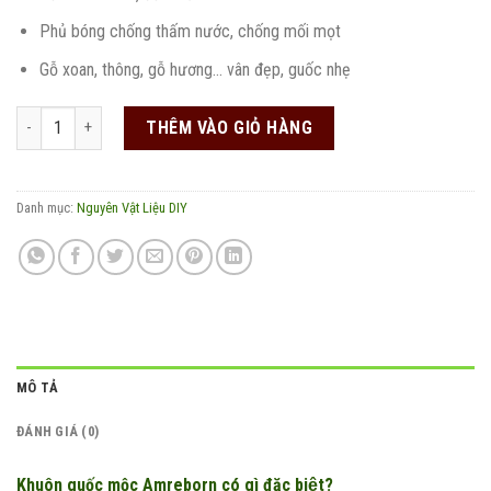
Phủ bóng chống thấm nước, chống mối mọt
Gỗ xoan, thông, gỗ hương… vân đẹp, guốc nhẹ
Khuôn guốc mộc Amreborn số lượng
THÊM VÀO GIỎ HÀNG
Danh mục:
Nguyên Vật Liệu DIY
MÔ TẢ
ĐÁNH GIÁ (0)
Khuôn guốc mộc Amreborn có gì đặc biệt?