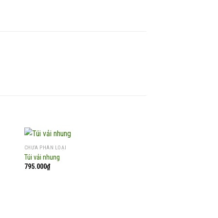
CHƯA PHÂN LOẠI
Túi vải nhung
795.000
₫
 to
Add to
list
wishlist