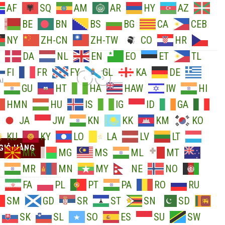
AF
SQ
AM
AR
HY
AZ
BE
BN
BS
BG
CA
CEB
NY
ZH-CN
ZH-TW
CO
HR
DA
NL
EN
EO
ET
TL
FI
FR
FY
GL
KA
DE
I
GU
HT
HA
HAW
IW
HI
HMN
HU
IS
IG
ID
GA
JA
JW
KN
KK
KM
KO
KU
KY
LO
LA
LV
LT
GIỎ HÀNG
MK
MG
MS
ML
MT
MR
MN
MY
NE
NO
FA
PL
PT
PA
RO
RU
SM
GD
SR
ST
SN
SD
SK
SL
SO
ES
SU
SW