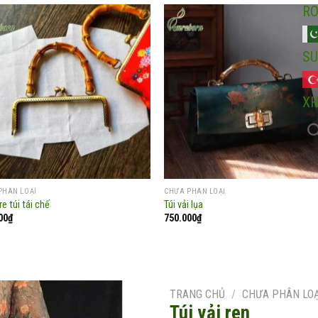
R
SU
Add to
Add
wishlist
wish
X
PHÂN LOẠI
CHƯA PHÂN LOẠI
re túi tái chế
Túi vải lụa
00
₫
750.000
₫
TRANG CHỦ
/
CHƯA PHÂN LOẠ
Túi vải ren