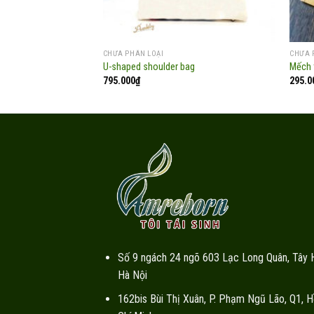
CHƯA PHÂN LOẠI
CHƯA 
U-shaped shoulder bag
Mếch 
795.000
₫
295.0
Số 9 ngách 24 ngõ 603 Lạc Long Quân, Tây 
Hà Nội
162bis Bùi Thị Xuân, P. Phạm Ngũ Lão, Q1, H