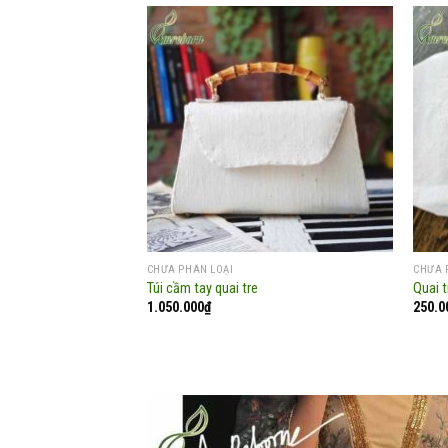
Add to
wishlist
CHƯA PHÂN LOẠI
CHƯA 
Túi cầm tay quai tre
Quai t
1.050.000
₫
250.0