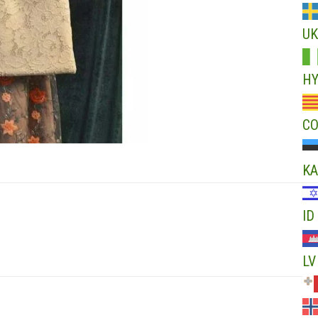
UK
H
C
KA
ID
LV