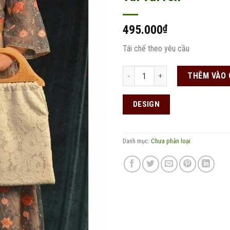
495.000
₫
Add to
wishlist
Tái chế theo yêu cầu
Túi vải ren số lượng
THÊM VÀO 
DESIGN
Danh mục:
Chưa phân loại