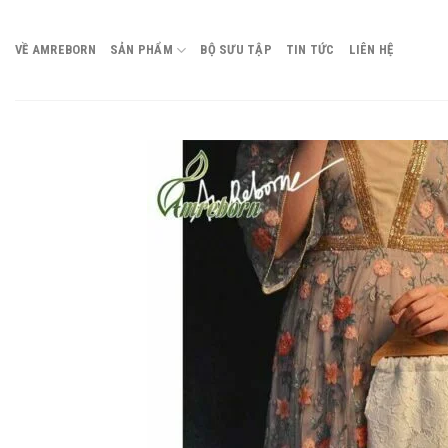
Chuyển
đến
VỀ AMREBORN
SẢN PHẨM
BỘ SƯU TẬP
TIN TỨC
LIÊN HỆ
nội
dung