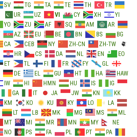
SV
TG
TA
TE
TH
TR
UR
UZ
VI
CY
XH
YI
YO
ZU
AF
SQ
AM
AR
Y
AZ
EU
BE
BN
BS
BG
CA
CEB
NY
ZH-CN
ZH-TW
O
HR
CS
DA
NL
EN
EO
ET
TL
FI
FR
FY
GL
DE
EL
GU
HT
HA
HAW
IW
HI
HMN
HU
IS
IG
GA
IT
JA
JW
KN
KK
KM
KO
KU
KY
LO
LA
LT
LB
MK
MG
MS
ML
MT
MI
MR
MN
MY
NE
NO
PS
FA
PL
PT
PA