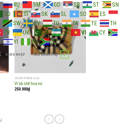
O
RU
SM
GD
SR
ST
SN
SD
SI
SK
SL
SO
ES
SW
SV
TG
TA
TE
TH
 to
Add to
TR
UK
UR
UZ
VI
CY
list
wishlist
H
YI
YO
ZU
0
ĐĂNG NHẬP
GIỎ HÀNG /
0
₫
CHƯA PHÂN LOẠI
CHƯA PHÂN LOẠI
Ví tái chế hoa nơ
Mếch túi vải Amreborn
250.000
₫
295.000
₫
I