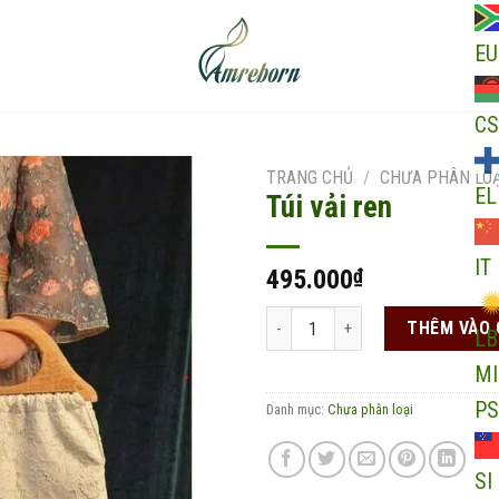
EU
CS
TRANG CHỦ
/
CHƯA PHÂN LOẠ
EL
Túi vải ren
IT
495.000
₫
Add to
wishlist
Túi vải ren số lượng
THÊM VÀO 
LB
MI
PS
Danh mục:
Chưa phân loại
SI