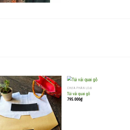
CHƯA PHÂN LOẠI
Túi vải quai gỗ
795.000
₫
Add to
Add
wishlist
wish