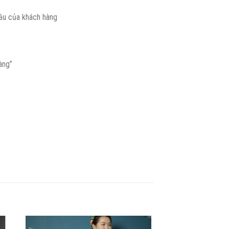
̀u của khách hàng
àng”