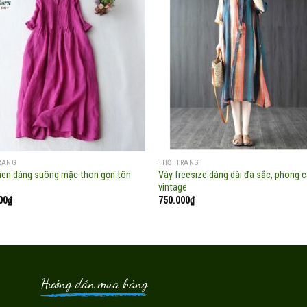
Add to
Add
wishlist
wish
TRANG
THỜI TRANG
inen dáng suông mặc thon gọn tôn
Váy freesize dáng dài đa sắc, phong c
vintage
00
₫
750.000
₫
Hướng dẫn mua hàng