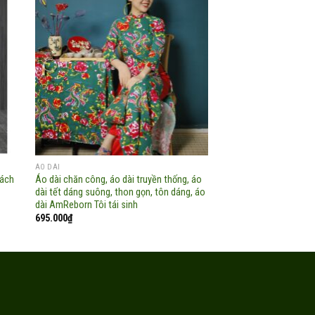
 to
Add to
list
wishlist
ÁO DÀI
THỜI TRANG
ách
Áo dài chăn công, áo dài truyền thống, áo
Váy trắng mix thổ cẩm 
dài tết dáng suông, thon gọn, tôn dáng, áo
dây cột đa năng
dài AmReborn Tôi tái sinh
695.000
₫
695.000
₫