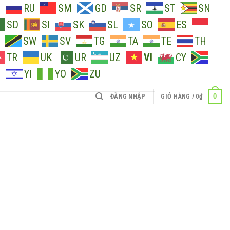
O
RU
SM
GD
SR
ST
SN
SD
SI
SK
SL
SO
ES
SW
SV
TG
TA
TE
TH
TR
UK
UR
UZ
VI
CY
H
YI
YO
ZU
0
ĐĂNG NHẬP
GIỎ HÀNG /
0
₫