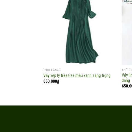
Add to
wishlist
THỜI TRANG
THỜI 
Váy l
Váy xếp ly freesize màu xanh sang trọng
dáng
650.000
₫
650.0