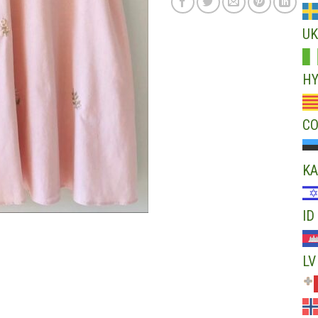
UK
H
C
KA
ID
LV