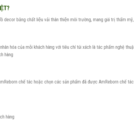
ỆT?
ecor bằng chất liệu vải thân thiện môi trường, mang giá trị thẩm mỹ, gi
hân hóa của mỗi khách hàng với tiêu chí túi xách là tác phẩm nghệ th
́ch hàng
mReborn chế tác hoặc chọn các sản phẩm đã được AmReborn chế tác the
ách hàng