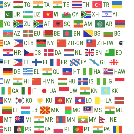
SV
TG
TA
TE
TH
TR
UR
UZ
VI
CY
XH
YI
YO
ZU
AF
SQ
AM
AR
Y
AZ
EU
BE
BN
BS
BG
CA
CEB
NY
ZH-CN
ZH-TW
O
HR
CS
DA
NL
EN
EO
ET
TL
FI
FR
FY
GL
DE
EL
GU
HT
HA
HAW
IW
HI
HMN
HU
IS
IG
GA
IT
JA
JW
KN
KK
KM
KO
KU
KY
LO
LA
LT
LB
MK
MG
MS
ML
MT
MI
MR
MN
MY
NE
NO
PS
FA
PL
PT
PA