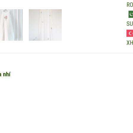
R
SU
X
a nhí