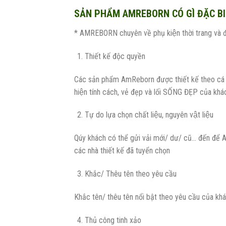
SẢN PHẨM AMREBORN CÓ GÌ ĐẶC BI
* AMREBORN chuyên về phụ kiện thời trang và đồ d
Thiết kế độc quyền
Các sản phẩm AmReborn được thiết kế theo cá n
hiện tính cách, vẻ đẹp và lối SỐNG ĐẸP của kha
Tự do lựa chọn chất liệu, nguyên vật liệu
Qúy khách có thể gửi vải mới/ dư/ cũ… đến để A
các nhà thiết kế đã tuyển chọn
Khắc/ Thêu tên theo yêu cầu
Khắc tên/ thêu tên nổi bật theo yêu cầu của kh
Thủ công tinh xảo