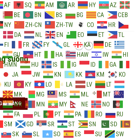
AF
SQ
AM
AR
HY
AZ
BE
BN
BS
BG
CA
CEB
NY
ZH-CN
ZH-TW
CO
HR
DA
NL
EN
EO
ET
TL
FI
FR
FY
GL
KA
DE
GU
HT
HA
HAW
IW
HI
ng suông
HMN
HU
IS
IG
ID
GA
JA
JW
KN
KK
KM
KO
KU
KY
LO
LA
LV
LT
MK
MG
MS
ML
MT
hoa nhí số lượng
GIỎ HÀNG
MR
MN
MY
NE
NO
FA
PL
PT
PA
RO
RU
SM
GD
SR
ST
SN
SD
SK
SL
SO
ES
SU
SW