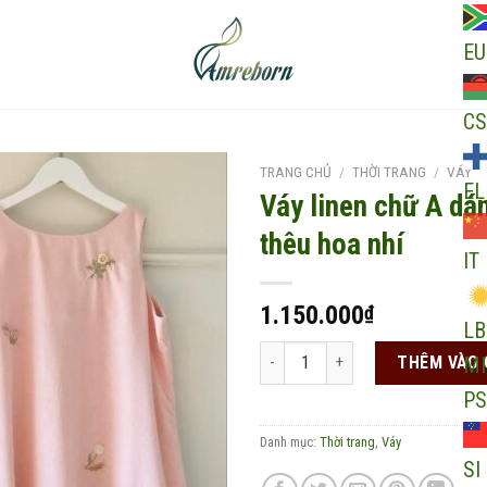
EU
CS
TRANG CHỦ
/
THỜI TRANG
/
VÁY
EL
Váy linen chữ A dá
thêu hoa nhí
IT
Add to
wishlist
1.150.000
₫
LB
Váy linen chữ A dáng suông thêu 
THÊM VÀO 
MI
PS
Danh mục:
Thời trang
,
Váy
SI