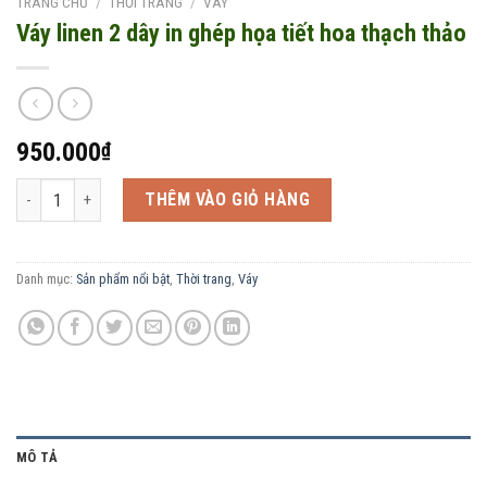
TRANG CHỦ
/
THỜI TRANG
/
VÁY
Váy linen 2 dây in ghép họa tiết hoa thạch thảo
950.000
₫
Váy linen 2 dây in ghép họa tiết hoa thạch thảo số lượng
THÊM VÀO GIỎ HÀNG
Danh mục:
Sản phẩm nổi bật
,
Thời trang
,
Váy
MÔ TẢ