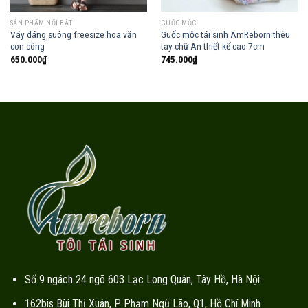
SẢN PHẨM NỔI BẬT
GUỐC MỘC
Váy dáng suông freesize hoa văn
Guốc mộc tái sinh AmReborn thêu
con công
tay chữ An thiết kế cao 7cm
650.000
₫
745.000
₫
Số 9 ngách 24 ngõ 603 Lạc Long Quân, Tây Hồ, Hà Nội
162bis Bùi Thị Xuân, P. Phạm Ngũ Lão, Q1, Hồ Chí Minh