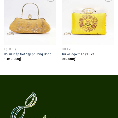
Add to
Add to
wishlist
wishlist
BỘ SƯU TẬP
TÚI & VÍ
Bộ sưu tập Nét đẹp phương Đông
Túi vẽ logo theo yêu cầu
1.050.000
₫
950.000
₫