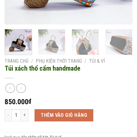
TRANG CHỦ
/
PHỤ KIỆN THỜI TRANG
/
TÚI & VÍ
Túi xách thổ cẩm handmade
850.000
₫
Túi xách thổ cẩm handmade số lượng
THÊM VÀO GIỎ HÀNG