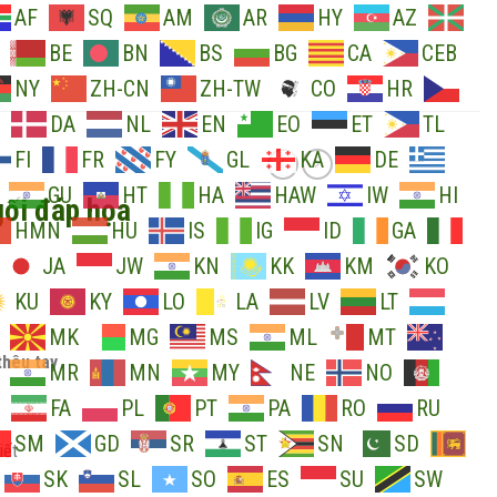
AF
SQ
AM
AR
HY
AZ
BE
BN
BS
BG
CA
CEB
NY
ZH-CN
ZH-TW
CO
HR
DA
NL
EN
EO
ET
TL
FI
FR
FY
GL
KA
DE
GU
HT
HA
HAW
IW
HI
́i đáp họa
HMN
HU
IS
IG
ID
GA
JA
JW
KN
KK
KM
KO
KU
KY
LO
LA
LV
LT
MK
MG
MS
ML
MT
 thêu tay
MR
MN
MY
NE
NO
FA
PL
PT
PA
RO
RU
SM
GD
SR
ST
SN
SD
ết
SK
SL
SO
ES
SU
SW