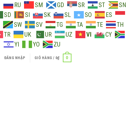
O
RU
SM
GD
SR
ST
SN
SD
SI
SK
SL
SO
ES
SW
SV
TG
TA
TE
TH
TR
UK
UR
UZ
VI
CY
H
YI
YO
ZU
0
ĐĂNG NHẬP
GIỎ HÀNG /
0
₫