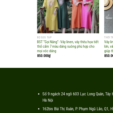
BỘ SƯU TẬP
THỜI 
BST “Gọi Nắng”- Váy linen, váy thêu họa tiết
Váy l
thổ cẩm 7 màu dáng suông phù hợp cho
lớn, v
mọi vóc dáng
giúp 
850.000
₫
850.0
Số 9 ngách 24 ngõ 603 Lạc Long Quân, Tây 
Hà Nội
162bis Bùi Thị Xuân, P. Phạm Ngũ Lão, Q1, H