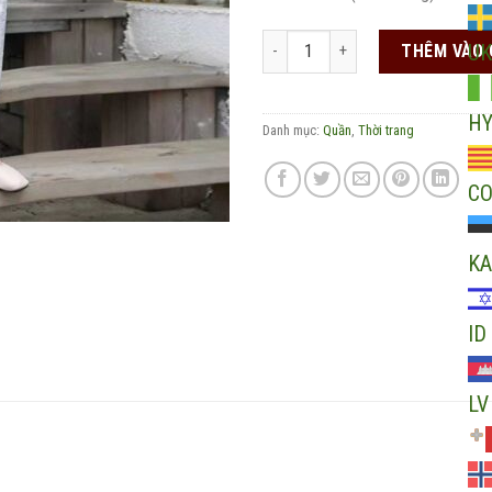
Quần ống bo chun gối đáp họa tiế
UK
THÊM VÀO 
H
Danh mục:
Quần
,
Thời trang
C
KA
ID
LV