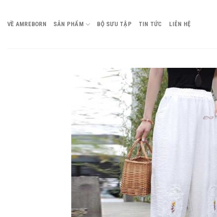
Chuyển
đến
VỀ AMREBORN
SẢN PHẨM
BỘ SƯU TẬP
TIN TỨC
LIÊN HỆ
nội
dung