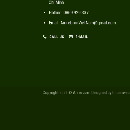
Chí Minh
Hotline: 0869.929.337
Email: AmrebornVietNam@gmail.com
CALL US
E-MAIL
Copyright 2026 ©
Amreborn
Designed by
Chuanweb