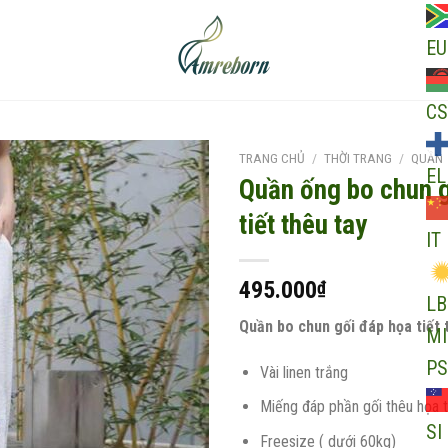
EU
CS
TRANG CHỦ
/
THỜI TRANG
/
QUẦN
EL
Quần ống bo chun gô
tiết thêu tay
IT
Add to
wishlist
495.000
₫
LB
Quần bo chun gối đáp họa tiết
MI
PS
Vài linen trắng
Miếng đáp phần gối thêu họa ti
SI
Freesize ( dưới 60kg)