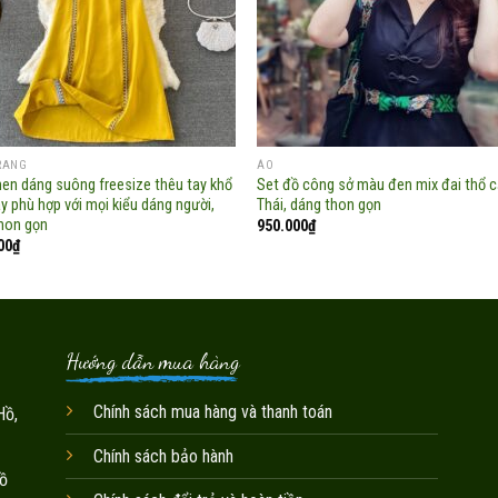
TRANG
ÁO
inen dáng suông freesize thêu tay khổ
Set đồ công sở màu đen mix đai thổ 
áy phù hợp với mọi kiểu dáng người,
Thái, dáng thon gọn
thon gọn
950.000
₫
00
₫
Hướng dẫn mua hàng
Chính sách mua hàng và thanh toán
Hồ,
Chính sách bảo hành
ồ