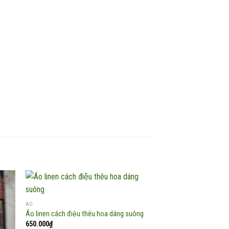
ÁO
Áo linen cách điệu thêu hoa dáng suông
 to
Add to
650.000
₫
list
wishlist