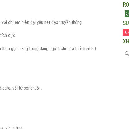
R
với chị em hiện đại yêu nét đẹp truyền thống
SU
tích cực
X
m thon gọn, sang trọng dáng người cho lứa tuổi trên 30
ã cafe, vải từ sợi chuối…
y, vẽ, in hình…