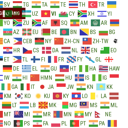
SV
TG
TA
TE
TH
TR
t thêu tay số lượng
UR
UZ
VI
CY
XH
YI
GIỎ HÀNG
YO
ZU
AF
SQ
AM
AR
Y
AZ
EU
BE
BN
BS
BG
CA
CEB
NY
ZH-CN
ZH-TW
O
HR
CS
DA
NL
EN
EO
ET
TL
FI
FR
FY
GL
DE
EL
GU
HT
HA
HAW
IW
HI
HMN
HU
IS
IG
GA
IT
JA
JW
KN
KK
KM
KO
KU
KY
LO
LA
LT
LB
MK
MG
MS
ML
MT
MI
MR
MN
MY
NE
NO
PS
FA
PL
PT
PA