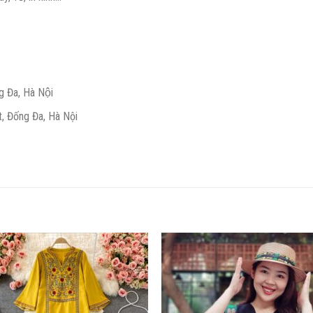
 Đa, Hà Nội
̣t, Đống Đa, Hà Nội
Add to
Add
wishlist
wish