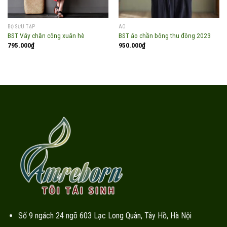
BỘ SƯU TẬP
ÁO
BST Váy chăn công xuân hè
BST áo chần bông thu đông 2023
795.000
₫
950.000
₫
Số 9 ngách 24 ngõ 603 Lạc Long Quân, Tây Hồ, Hà Nội