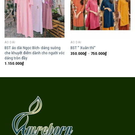
Add to
Add to
wishlist
wishlist
ÁO DÀI
ÁO DÀI
BST áo dài Ngọc Bích- dáng suông
BST ” Xuân thì”
che khuyết điểm dành cho người vóc
Khoảng
350.000
₫
–
750.000
₫
giá:
dáng tròn đầy
từ
1.150.000
₫
350.000₫
đến
750.000₫