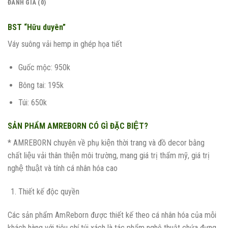
ĐÁNH GIÁ (0)
BST “Hữu duyên”
Váy suông vải hemp in ghép họa tiết
Guốc mộc: 950k
Bông tai: 195k
Túi: 650k
SẢN PHẨM AMREBORN CÓ GÌ ĐẶC BIỆT?
* AMREBORN chuyên về phụ kiện thời trang và đồ decor bằng
chất liệu vải thân thiện môi trường, mang giá trị thẩm mỹ, giá trị
nghệ thuật và tính cá nhân hóa cao
Thiết kế độc quyền
Các sản phẩm AmReborn được thiết kế theo cá nhân hóa của mỗi
khách hàng với tiêu chí túi xách là tác phẩm nghệ thuật chứa đựng