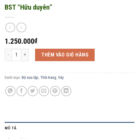
BST “Hữu duyên”
1.250.000
₫
BST "Hữu duyên" số lượng
THÊM VÀO GIỎ HÀNG
Danh mục:
Bộ sưu tập
,
Thời trang
,
Váy
MÔ TẢ