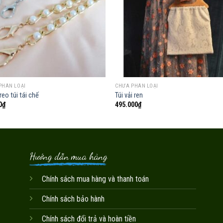
Add to
Add
wishlist
wish
PHÂN LOẠI
CHƯA PHÂN LOẠI
reo túi tái chế
Túi vải ren
0
₫
495.000
₫
Hướng dẫn mua hàng
Chính sách mua hàng và thanh toán
Chính sách bảo hành
Chính sách đổi trả và hoàn tiền