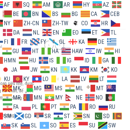
AF
SQ
AM
AR
HY
AZ
BE
BN
BS
BG
CA
CEB
NY
ZH-CN
ZH-TW
CO
HR
DA
NL
EN
EO
ET
TL
FI
FR
FY
GL
KA
DE
I
GU
HT
HA
HAW
IW
HI
HMN
HU
IS
IG
ID
GA
JA
JW
KN
KK
KM
KO
KU
KY
LO
LA
LV
LT
 xoan siêu nhẹ, được
MK
MG
MS
ML
MT
 hôi chân, đế guốc
MR
MN
MY
NE
NO
thanh chống ồn,
FA
PL
PT
PA
RO
RU
i trường
SM
GD
SR
ST
SN
SD
SK
SL
SO
ES
SU
SW