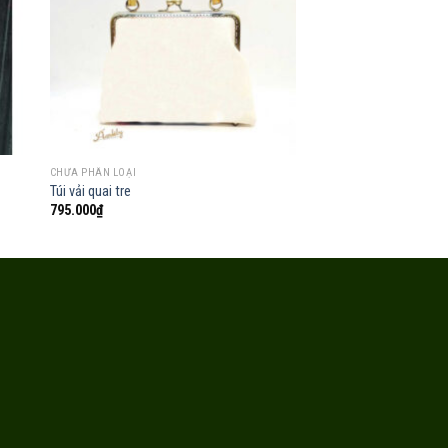
 to
Add to
list
wishlist
CHƯA PHÂN LOẠI
CHƯA PHÂN LOẠI
Túi vải quai tre
Ví đeo chéo tái chế
795.000
₫
450.000
₫