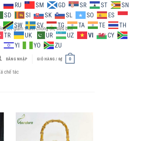
O
RU
SM
GD
SR
ST
SN
SD
SI
SK
SL
SO
ES
SW
SV
TG
TA
TE
TH
ng lót giảm thanh chống ồn, siêu bền
TR
UK
UR
UZ
VI
CY
H
YI
YO
ZU
0
ĐĂNG NHẬP
GIỎ HÀNG /
0
₫
́ chế tác