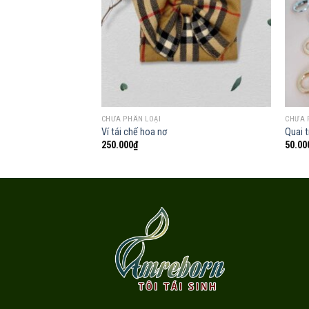
Add to
wishlist
CHƯA PHÂN LOẠI
CHƯA 
Ví tái chế hoa nơ
Quai t
250.000
₫
50.00