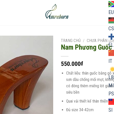
EU
CS
TRANG CHỦ
/
CHƯA PHÂN LOẠ
EL
Nam Phương Guốc
IT
550.000
₫
Add to
wishlist
Chất liệu: thân guốc bằng gỗ
LB
sơn dầu chống mối mọt, không
MI
có đóng thêm miếng lót giảm 
siêu bền
PS
Quai vải thiết kế thân thiện mô
SI
Đủ size 34-42cm