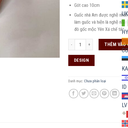
Gót cao 10cm
UK
Guốc nhà Am được nghệ nhân
làm guốc và hiện là nghệ nhân
đô gốc mộc Yên Xá chế tác
H
Nam Phương Guốc số lượng
THÊM VÀO 
C
DESIGN
KA
Danh mục:
Chưa phân loại
ID
LV