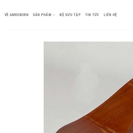
Chuyển
đến
VỀ AMREBORN
SẢN PHẨM
BỘ SƯU TẬP
TIN TỨC
LIÊN HỆ
nội
dung