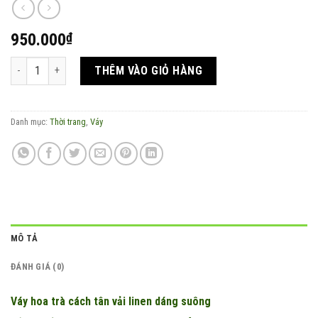
950.000
₫
Váy hoa trà cách tân vải linen dáng suông số lượng
THÊM VÀO GIỎ HÀNG
Danh mục:
Thời trang
,
Váy
MÔ TẢ
ĐÁNH GIÁ (0)
Váy hoa trà cách tân vải linen dáng suông