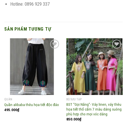
Hotline: 0896 929 337
SẢN PHẨM TƯƠNG TỰ
Add to
Add to
wishlist
wishlist
QUẦN
BỘ SƯU TẬP
BST “Gọi Nắng”- Váy linen, váy thêu
Quần alibaba thêu họa tiết độc đáo
họa tiết thổ cẩm 7 màu dáng suông
495.000
₫
phù hợp cho mọi vóc dáng
850.000
₫