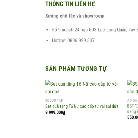
THÔNG TIN LIÊN HỆ
Xưởng chế tác và showroom:
Số 9 ngách 24 ngõ 603 Lạc Long Quân, Tây 
Hotline: 0896 929 337
SẢN PHẨM TƯƠNG TỰ
BỘ SƯU TẬP
ÁO DÀ
BST “
Set quà tặng Tố Nữ cao cấp từ vải sợi dứa
Add to
dáng 
9.999.000
₫
wishlist
550.0