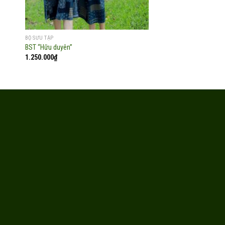
BỘ SƯU TẬP
ÁO DÀI
BST “Hữu duyên”
BST “Mùa thu cho em”
1.250.000
₫