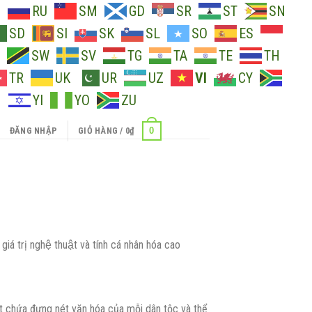
O
RU
SM
GD
SR
ST
SN
SD
SI
SK
SL
SO
ES
SW
SV
TG
TA
TE
TH
TR
UK
UR
UZ
VI
CY
H
YI
YO
ZU
0
ĐĂNG NHẬP
GIỎ HÀNG /
0
₫
á trị nghệ thuật và tính cá nhân hóa cao
uật chứa đựng nét văn hóa của mỗi dân tộc và thể