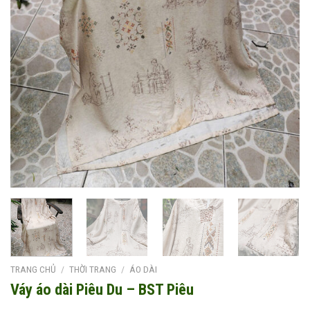
TRANG CHỦ
/
THỜI TRANG
/
ÁO DÀI
Váy áo dài Piêu Du – BST Piêu