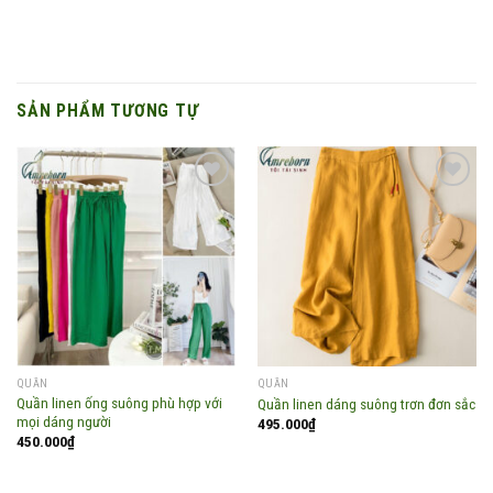
SẢN PHẨM TƯƠNG TỰ
Add to
Add to
wishlist
wishlist
QUẦN
QUẦN
Quần linen ống suông phù hợp với
Quần linen dáng suông trơn đơn sắc
mọi dáng người
495.000
₫
450.000
₫