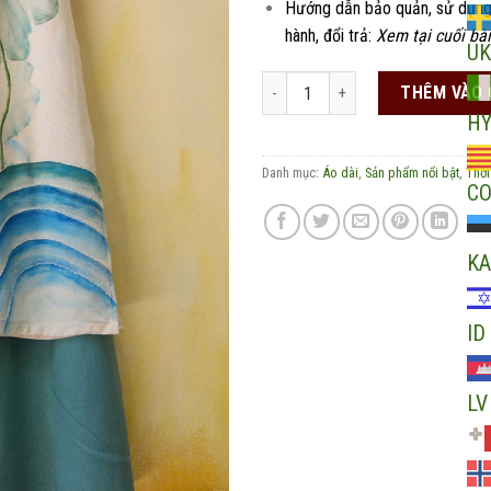
Hướng dẫn bảo quản, sử dụng
hành, đổi trả:
Xem tại cuối bài
UK
Áo dài Vân Liên - BST Liên Hoa số
THÊM VÀO 
H
Danh mục:
Áo dài
,
Sản phẩm nổi bật
,
Thời
C
KA
ID
LV