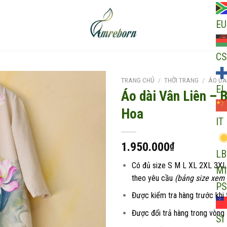
EU
CS
TRANG CHỦ
/
THỜI TRANG
/
ÁO DÀ
EL
Áo dài Vân Liên – 
Hoa
IT
Add to
wishlist
1.950.000
₫
LB
Có đủ size S M L XL 2XL 3XL
MI
theo yêu cầu
(bảng size xem ở
PS
Được kiểm tra hàng trước khi 
Được đổi trả hàng trong vòng
SI