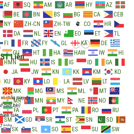
AF
SQ
AM
AR
HY
AZ
BE
BN
BS
BG
CA
CEB
NY
ZH-CN
ZH-TW
CO
HR
DA
NL
EN
EO
ET
TL
FI
FR
FY
GL
KA
DE
I
GU
HT
HA
HAW
IW
HI
BST Liên
HMN
HU
IS
IG
ID
GA
JA
JW
KN
KK
KM
KO
KU
KY
LO
LA
LV
LT
MK
MG
MS
ML
MT
 và nhận may đo
MR
MN
MY
NE
NO
 cuối bài)
FA
PL
PT
PA
RO
RU
thanh toán
SM
GD
SR
ST
SN
SD
 7 ngày
SK
SL
SO
ES
SU
SW