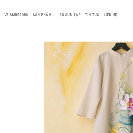
Chuyển
đến
VỀ AMREBORN
SẢN PHẨM
BỘ SƯU TẬP
TIN TỨC
LIÊN HỆ
nội
dung