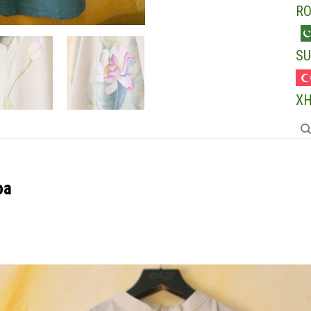
R
SU
X
oa