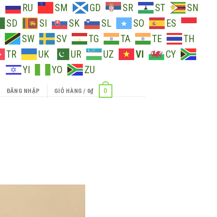
O
RU
SM
GD
SR
ST
SN
SD
SI
SK
SL
SO
ES
SW
SV
TG
TA
TE
TH
TR
UK
UR
UZ
VI
CY
H
YI
YO
ZU
0
ĐĂNG NHẬP
GIỎ HÀNG /
0
₫