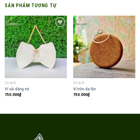
SẢN PHẨM TƯƠNG TỰ
Add to
Add to
wishlist
wishlist
TÚI & VÍ
TÚI & VÍ
Ví vải dáng nơ
Ví tròn da lộn
750.000
₫
750.000
₫