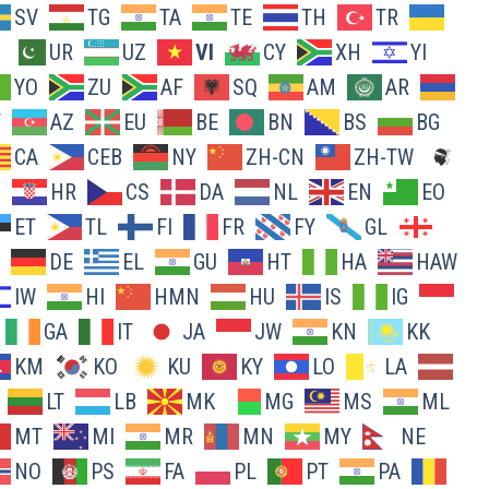
SV
TG
TA
TE
TH
TR
UR
UZ
VI
CY
XH
YI
YO
ZU
AF
SQ
AM
AR
Y
AZ
EU
BE
BN
BS
BG
CA
CEB
NY
ZH-CN
ZH-TW
O
HR
CS
DA
NL
EN
EO
ET
TL
FI
FR
FY
GL
DE
EL
GU
HT
HA
HAW
IW
HI
HMN
HU
IS
IG
GA
IT
JA
JW
KN
KK
KM
KO
KU
KY
LO
LA
LT
LB
MK
MG
MS
ML
MT
MI
MR
MN
MY
NE
NO
PS
FA
PL
PT
PA