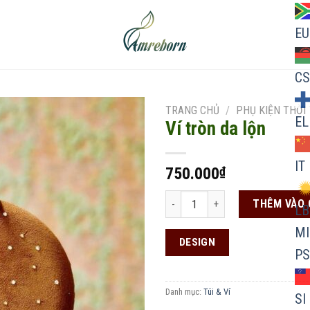
EU
CS
TRANG CHỦ
/
PHỤ KIỆN THỜI
EL
Ví tròn da lộn
IT
750.000
₫
Add to
wishlist
Ví tròn da lộn số lượng
THÊM VÀO 
LB
MI
DESIGN
PS
Danh mục:
Túi & Ví
SI