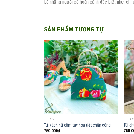
Là những người có hoàn cảnh đặc biệt như: chị 
SẢN PHẨM TƯƠNG TỰ
Add to
wishlist
TÚI & VÍ
TÚI & V
Túi xách nữ cầm tay họa tiết chăn công
Túi c
750.000
₫
750.0