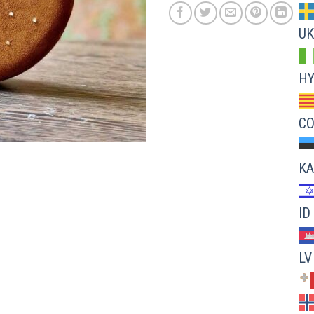
UK
H
C
KA
ID
LV