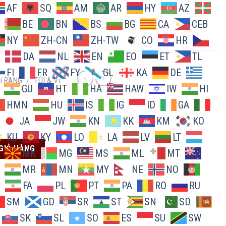
AF
SQ
AM
AR
HY
AZ
BE
BN
BS
BG
CA
CEB
NY
ZH-CN
ZH-TW
CO
HR
DA
NL
EN
EO
ET
TL
FI
FR
FY
GL
KA
DE
 TRANG
/
TÚI & VÍ
GU
HT
HA
HAW
IW
HI
HMN
HU
IS
IG
ID
GA
JA
JW
KN
KK
KM
KO
KU
KY
LO
LA
LV
LT
GIỎ HÀNG
MK
MG
MS
ML
MT
MR
MN
MY
NE
NO
FA
PL
PT
PA
RO
RU
SM
GD
SR
ST
SN
SD
SK
SL
SO
ES
SU
SW