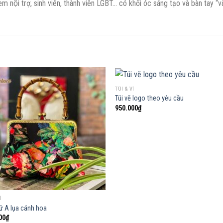
em nội trợ, sinh viên, thành viên LGBT… có khối óc sáng tạo và bàn tay “v
TÚI & VÍ
Túi vẽ logo theo yêu cầu
950.000
₫
Add to
Add
wishlist
wish
Í
hữ A lụa cánh hoa
00
₫