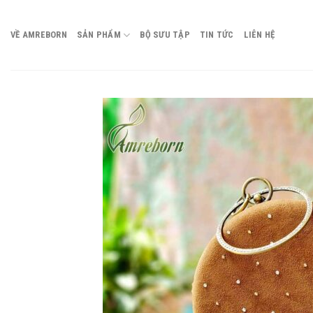
Chuyển
đến
VỀ AMREBORN
SẢN PHẨM
BỘ SƯU TẬP
TIN TỨC
LIÊN HỆ
nội
dung