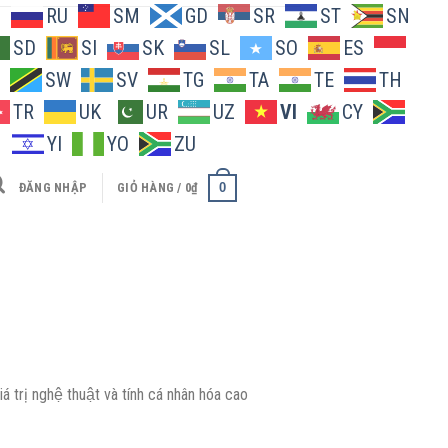
O
RU
SM
GD
SR
ST
SN
SD
SI
SK
SL
SO
ES
SW
SV
TG
TA
TE
TH
TR
UK
UR
UZ
VI
CY
H
YI
YO
ZU
0
ĐĂNG NHẬP
GIỎ HÀNG /
0
₫
 trị nghệ thuật và tính cá nhân hóa cao