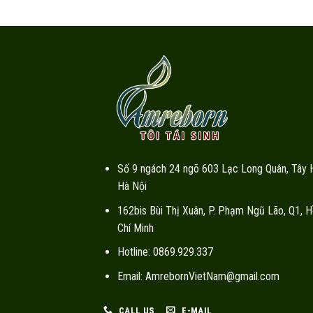
Số 9 ngách 24 ngõ 603 Lạc Long Quân, Tây 
Hà Nội
162bis Bùi Thị Xuân, P. Phạm Ngũ Lão, Q1, H
Chí Minh
Hotline: 0869.929.337
Email: AmrebornVietNam@gmail.com
CALL US
E-MAIL