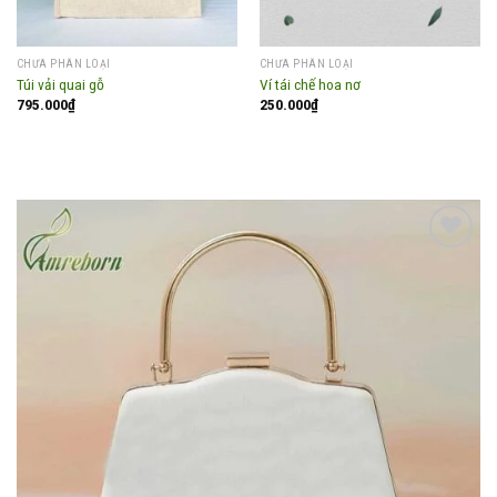
CHƯA PHÂN LOẠI
CHƯA PHÂN LOẠI
Túi vải quai gỗ
Ví tái chế hoa nơ
795.000
₫
250.000
₫
Add to
wishlist