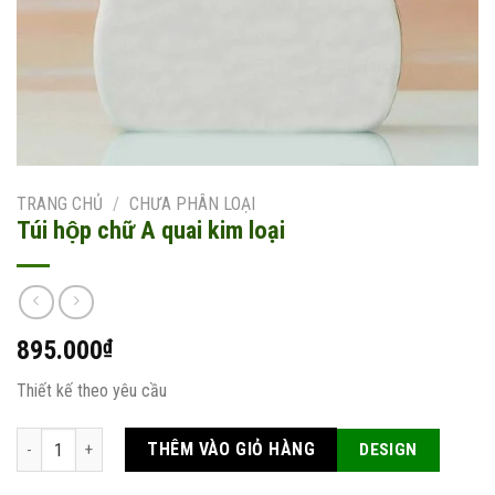
TRANG CHỦ
/
CHƯA PHÂN LOẠI
Túi hộp chữ A quai kim loại
895.000
₫
Thiết kế theo yêu cầu
Túi hộp chữ A quai kim loại số lượng
THÊM VÀO GIỎ HÀNG
DESIGN