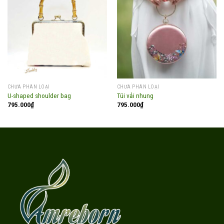
Add to
Add to
wishlist
wishlist
CHƯA PHÂN LOẠI
CHƯA PHÂN LOẠI
U-shaped shoulder bag
Túi vải nhung
795.000
₫
795.000
₫