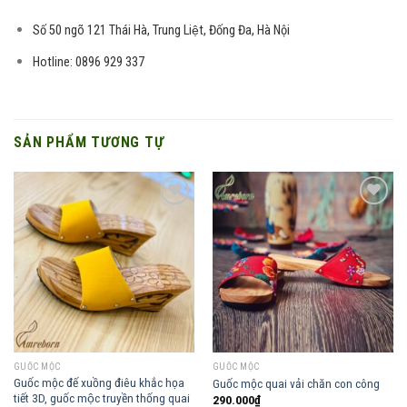
Số 50 ngõ 121 Thái Hà, Trung Liệt, Đống Đa, Hà Nội
Hotline: 0896 929 337
SẢN PHẨM TƯƠNG TỰ
Add to
Add to
wishlist
wishlist
GUỐC MỘC
GUỐC MỘC
Guốc mộc đế xuồng điêu khắc họa
Guốc mộc quai vải chăn con công
tiết 3D, guốc mộc truyền thống quai
290.000
₫