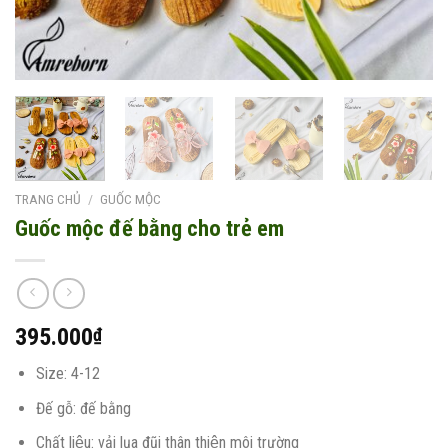
TRANG CHỦ
/
GUỐC MỘC
Guốc mộc đế bằng cho trẻ em
395.000
₫
Size: 4-12
Đế gỗ: đế bằng
Chất liệu: vải lụa đũi thân thiện môi trường