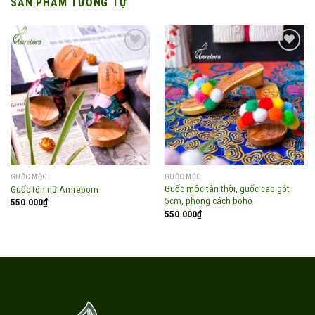
SẢN PHẨM TƯƠNG TỰ
Add to
Add to
wishlist
wishlist
GUỐC MỘC
GUỐC MỘC
Guốc mộc tân thời, guốc cao gót
Guốc tôn nữ Amreborn
5cm, phong cách boho
550.000
₫
550.000
₫