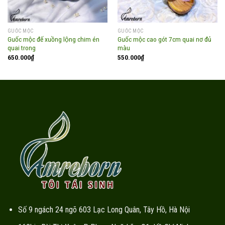
GUỐC MỘC
GUỐC MỘC
Guốc mộc đế xuồng lộng chim én
Guốc mộc cao gót 7cm quai nơ đủ
quai trong
màu
650.000
₫
550.000
₫
Số 9 ngách 24 ngõ 603 Lạc Long Quân, Tây Hồ, Hà Nội