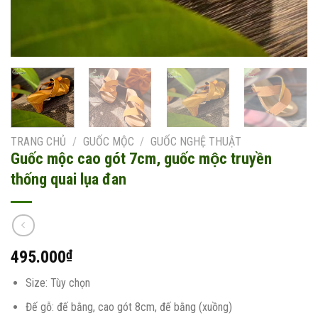
TRANG CHỦ
/
GUỐC MỘC
/
GUỐC NGHỆ THUẬT
Guốc mộc cao gót 7cm, guốc mộc truyền
thống quai lụa đan
495.000
₫
Size: Tùy chọn
Đế gỗ: đế bằng, cao gót 8cm, đế bằng (xuồng)