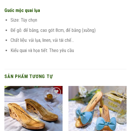
Guốc mộc quai lụa
Size: Tùy chọn
Đế gỗ: đế bằng, cao gót 8cm, đế bằng (xuồng)
Chất liệu: vải lụa, linen, vải tái chế…
Kiểu quai và họa tiết: Theo yêu cầu
SẢN PHẨM TƯƠNG TỰ
Add to
Add to
wishlist
wishlist