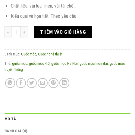
Chất liệu: vải lụa, linen, vải tái chế…
Kiểu quai và họa tiết: Theo yêu cầu
Guốc mộc cao gót 7cm, guốc mộc truyền thống quai lụa đan số lượng
THÊM VÀO GIỎ HÀNG
Danh mục:
Guốc mộc
,
Guốc nghệ thuật
Thẻ:
guốc mộc
,
guốc mộc 4.0
,
guốc mộc Hà Nội
,
guốc mộc hiện đại
,
guốc mộc
truyền thống
MÔ TẢ
ĐÁNH GIÁ (0)