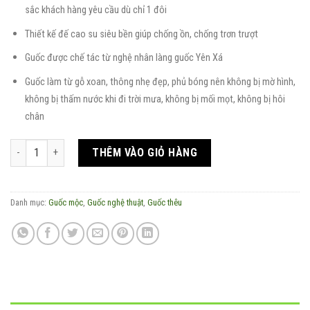
sắc khách hàng yêu cầu dù chỉ 1 đôi
Thiết kế đế cao su siêu bền giúp chống ồn, chống trơn trượt
Guốc được chế tác từ nghệ nhân làng guốc Yên Xá
Guốc làm từ gỗ xoan, thông nhẹ đẹp, phủ bóng nên không bị mờ hình,
không bị thấm nước khi đi trời mưa, không bị mối mọt, không bị hôi
chân
Guốc mộc Vân Kiều điêu khắc quai đũi thêu tay hoa ly số lượng
THÊM VÀO GIỎ HÀNG
Danh mục:
Guốc mộc
,
Guốc nghệ thuật
,
Guốc thêu