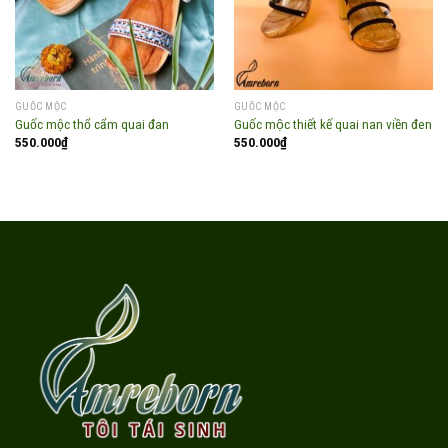
GUỐC MỘC
GUỐC MỘC
Guốc mộc thổ cẩm quai đan
Guốc mộc thiết kế quai nan viền đen
550.000
₫
550.000
₫