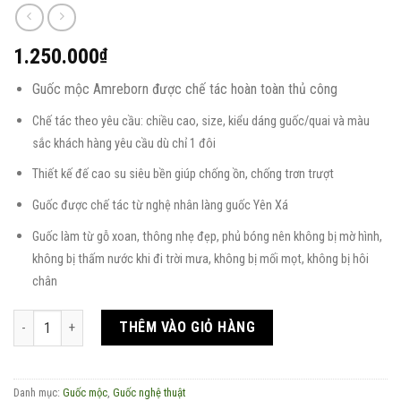
1.250.000
₫
Guốc mộc Amreborn được chế tác hoàn toàn thủ công
Chế tác theo yêu cầu: chiều cao, size, kiểu dáng guốc/quai và màu
sắc khách hàng yêu cầu dù chỉ 1 đôi
Thiết kế đế cao su siêu bền giúp chống ồn, chống trơn trượt
Guốc được chế tác từ nghệ nhân làng guốc Yên Xá
Guốc làm từ gỗ xoan, thông nhẹ đẹp, phủ bóng nên không bị mờ hình,
không bị thấm nước khi đi trời mưa, không bị mối mọt, không bị hôi
chân
Guốc mộc tái sinh nghệ thuật thêu tay Long Phụng sum vầy số lượng
THÊM VÀO GIỎ HÀNG
Danh mục:
Guốc mộc
,
Guốc nghệ thuật