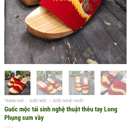
TRANG CHỦ
/
GUỐC MỘC
/
GUỐC NGHỆ THUẬT
Guốc mộc tái sinh nghệ thuật thêu tay Long
Phụng sum vầy