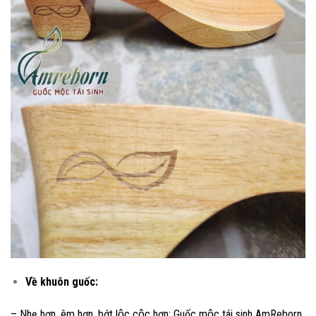
Về khuôn guốc:
– Nhẹ hơn, êm hơn, bớt lộc cộc hơn: Guốc mộc tái sinh AmReborn