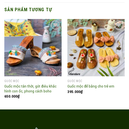
SẢN PHẨM TƯƠNG TỰ
Add to
Add to
wishlist
wishlist
GUỐC MỘC
GUỐC MỘC
Guốc mộc tân thời, gót điêu khắc
Guốc mộc đế bằng cho trẻ em
hình con ốc, phong cách boho
395.000
₫
650.000
₫