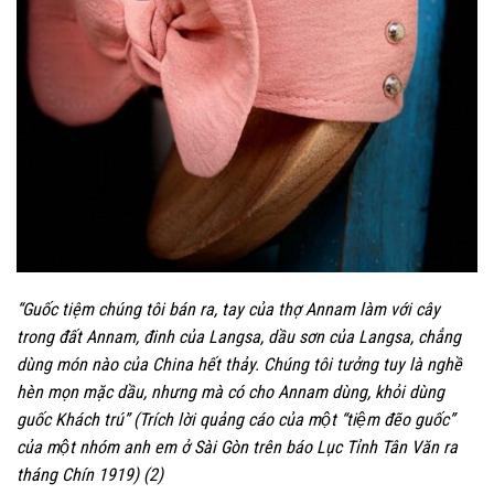
“
G
uốc tiệm chúng tôi bán ra, tay của thợ Annam làm với cây
trong đất Annam, đinh của Langsa, dầu sơn của Langsa, chẳng
dùng món nào của China hết thảy. Chúng tôi tưởng tuy là nghề
hèn mọn mặc dầu, nhưng mà có cho Annam dùng, khỏi dùng
guốc Khách trú”
(Trích l
ời quảng cáo
cu
̉a một “tiệm đẽo guốc”
của một nhóm anh em ở Sài Gòn trên báo
Lục Tỉnh Tân Văn ra
tháng Chín 1919
) (2)