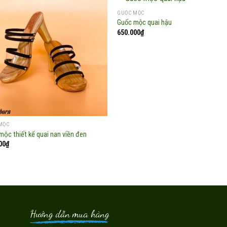
GUỐC MỘC
Guốc mộc quai hậu
650.000
₫
Add to
Add
wishlist
wish
MỘC
mộc thiết kế quai nan viền đen
00
₫
Hướng dẫn mua hàng