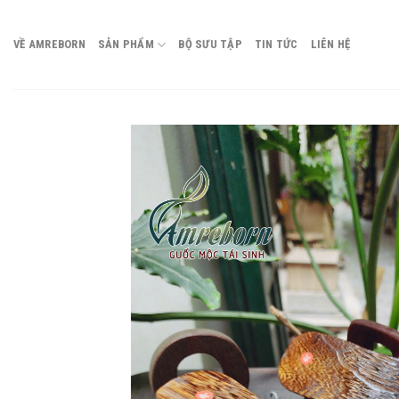
Chuyển
đến
VỀ AMREBORN
SẢN PHẨM
BỘ SƯU TẬP
TIN TỨC
LIÊN HỆ
nội
dung