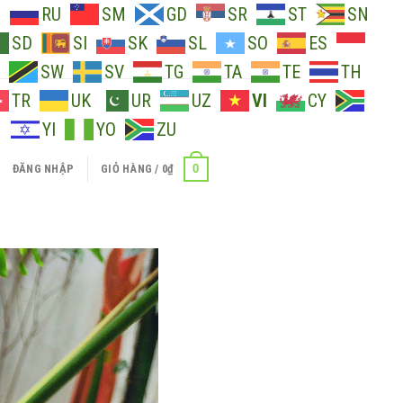
O
RU
SM
GD
SR
ST
SN
SD
SI
SK
SL
SO
ES
SW
SV
TG
TA
TE
TH
TR
UK
UR
UZ
VI
CY
H
YI
YO
ZU
0
ĐĂNG NHẬP
GIỎ HÀNG /
0
₫