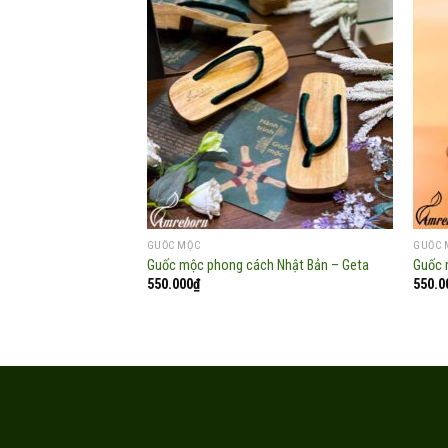
Add to
wishlist
GUỐC MỘC
GUỐC 
Guốc mộc phong cách Nhật Bản – Geta
Guốc 
550.000
₫
550.0