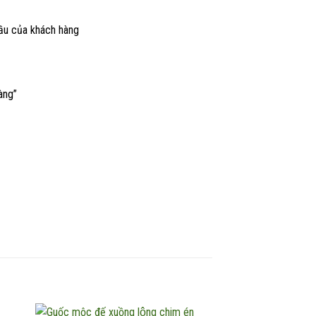
̀u của khách hàng
àng”