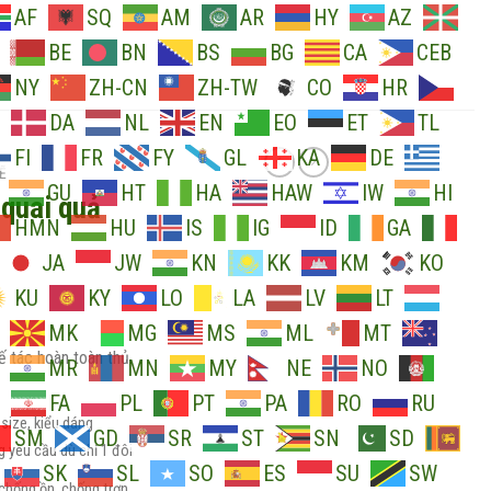
AF
SQ
AM
AR
HY
AZ
BE
BN
BS
BG
CA
CEB
NY
ZH-CN
ZH-TW
CO
HR
DA
NL
EN
EO
ET
TL
FI
FR
FY
GL
KA
DE
Ẽ
GU
HT
HA
HAW
IW
HI
quai quả
HMN
HU
IS
IG
ID
GA
JA
JW
KN
KK
KM
KO
KU
KY
LO
LA
LV
LT
MK
MG
MS
ML
MT
tác hoàn toàn thủ
MR
MN
MY
NE
NO
FA
PL
PT
PA
RO
RU
size, kiểu dáng
SM
GD
SR
ST
SN
SD
 yêu cầu dù chỉ 1 đôi
SK
SL
SO
ES
SU
SW
 chống ồn, chống trơn