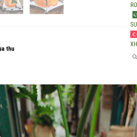
R
SU
X
ùa thu