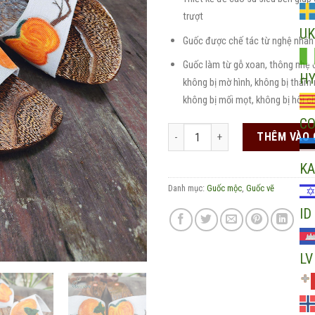
trượt
UK
Guốc được chế tác từ nghệ nhân
Guốc làm từ gỗ xoan, thông nhẹ đe
H
không bị mờ hình, không bị thấm 
không bị mối mọt, không bị hôi c
C
Guốc mộc siêu nhẹ quai quả hồng 
THÊM VÀO 
KA
Danh mục:
Guốc mộc
,
Guốc vẽ
ID
LV