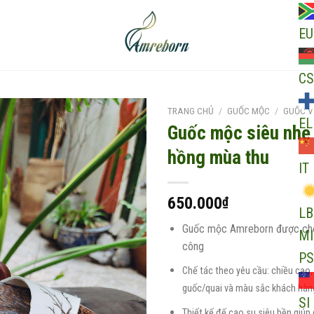
EU
CS
TRANG CHỦ
/
GUỐC MỘC
/
GUỐC V
EL
Guốc mộc siêu nhẹ 
hồng mùa thu
IT
Add to
wishlist
650.000
₫
LB
Guốc mộc Amreborn được chế 
MI
công
PS
Chế tác theo yêu cầu: chiều cao, 
guốc/quai và màu sắc khách hàng
SI
Thiết kế đế cao su siêu bền giúp