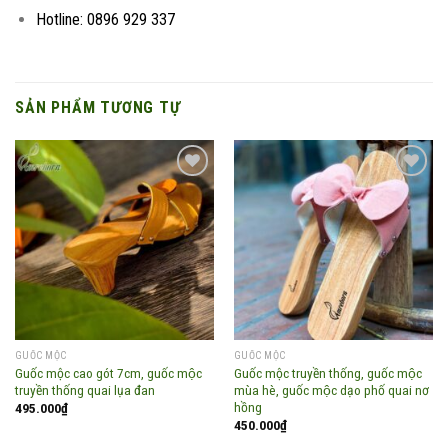
Hotline: 0896 929 337
SẢN PHẨM TƯƠNG TỰ
Add to
Add to
wishlist
wishlist
GUỐC MỘC
GUỐC MỘC
Guốc mộc cao gót 7cm, guốc mộc
Guốc mộc truyền thống, guốc mộc
truyền thống quai lụa đan
mùa hè, guốc mộc dạo phố quai nơ
hồng
495.000
₫
450.000
₫