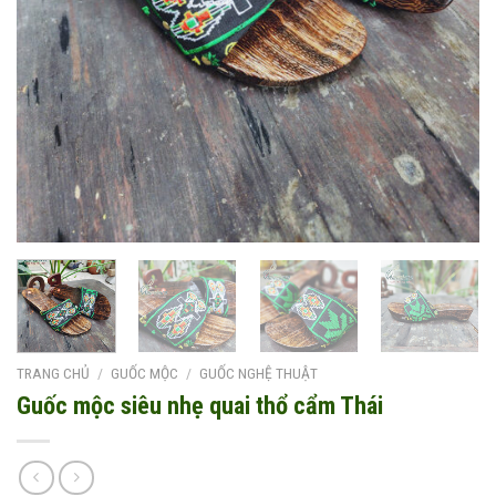
TRANG CHỦ
/
GUỐC MỘC
/
GUỐC NGHỆ THUẬT
Guốc mộc siêu nhẹ quai thổ cẩm Thái