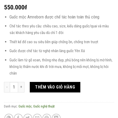
550.000
₫
Guốc mộc Amreborn được chế tác hoàn toàn thủ công
Chế tác theo yêu cầu: chiều cao, size, kiểu dáng guốc/quai và màu
sắc khách hàng yêu cầu dù chỉ 1 đôi
Thiết kế đế cao su siêu bền giúp chống ồn, chống trơn trượt
Guốc được chế tác từ nghệ nhân làng guốc Yên Xá
Guốc làm từ gỗ xoan, thông nhẹ đẹp, phủ bóng nên không bị mờ hình,
không bị thấm nước khi đi trời mưa, không bị mối mọt, không bị hôi
chân
Guốc mộc siêu nhẹ quai thổ cẩm Thái số lượng
THÊM VÀO GIỎ HÀNG
Danh mục:
Guốc mộc
,
Guốc nghệ thuật