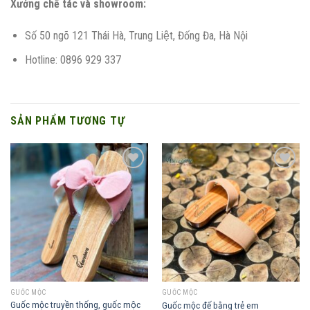
Xưởng chế tác và showroom:
Số 50 ngõ 121 Thái Hà, Trung Liệt, Đống Đa, Hà Nội
Hotline: 0896 929 337
SẢN PHẨM TƯƠNG TỰ
Add to
Add to
wishlist
wishlist
GUỐC MỘC
GUỐC MỘC
Guốc mộc truyền thống, guốc mộc
Guốc mộc đế bằng trẻ em