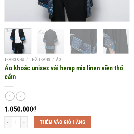
TRANG CHỦ
/
THỜI TRANG
/
ÁO
Áo khoác unisex vải hemp mix linen viền thổ
cẩm
1.050.000
₫
Áo khoác unisex vải hemp mix linen viền thổ cẩm số lượng
THÊM VÀO GIỎ HÀNG