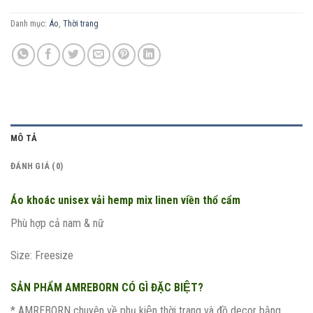
Danh mục:
Áo
,
Thời trang
MÔ TẢ
ĐÁNH GIÁ (0)
Áo khoác unisex vải hemp mix linen viền thổ cẩm
Phù hợp cả nam & nữ
Size: Freesize
SẢN PHẨM AMREBORN CÓ GÌ ĐẶC BIỆT?
* AMREBORN chuyên về phụ kiện thời trang và đồ decor bằng