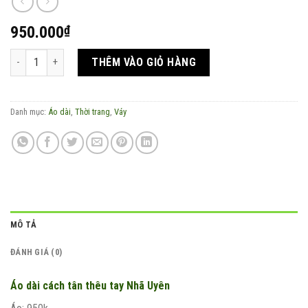
950.000
₫
Áo dài cách tân thêu tay Nhã Uyên số lượng
THÊM VÀO GIỎ HÀNG
Danh mục:
Áo dài
,
Thời trang
,
Váy
MÔ TẢ
ĐÁNH GIÁ (0)
Áo dài cách tân thêu tay Nhã Uyên