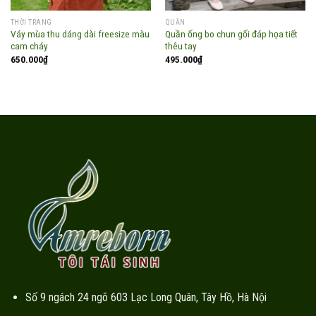
THỜI TRANG
QUẦN
Váy mùa thu dáng dài freesize màu
Quần ống bo chun gối đáp họa tiết
cam cháy
thêu tay
650.000
₫
495.000
₫
Số 9 ngách 24 ngõ 603 Lạc Long Quân, Tây Hồ, Hà Nội