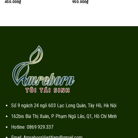
450.000
₫
950.000
₫
Số 9 ngách 24 ngõ 603 Lạc Long Quân, Tây Hồ, Hà Nội
162bis Bùi Thị Xuân, P. Phạm Ngũ Lão, Q1, Hồ Chí Minh
Hotline: 0869.929.337
Email: AmrebornVietNam@gmail.com