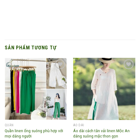
SẢN PHẨM TƯƠNG TỰ
Add to
Add to
wishlist
wishlist
QUẦN
ÁO DÀI
Quần linen ống suông phù hợp với
Áo dài cách tân vải linen Mộc An
mọi dáng người
dáng suông mặc thon gọn