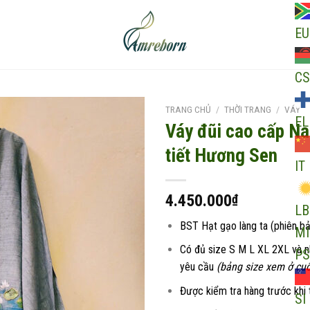
EU
CS
TRANG CHỦ
/
THỜI TRANG
/
VÁY
EL
Váy đũi cao cấp N
tiết Hương Sen
IT
Add to
wishlist
4.450.000
₫
LB
BST Hạt gạo làng ta (phiên b
MI
Có đủ size S M L XL 2XL và 
PS
yêu cầu
(bảng size xem ở cuố
Được kiểm tra hàng trước khi 
SI