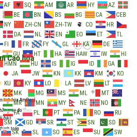
AF
SQ
AM
AR
HY
AZ
BE
BN
BS
BG
CA
CEB
NY
ZH-CN
ZH-TW
CO
HR
DA
NL
EN
EO
ET
TL
FI
FR
FY
GL
KA
DE
GU
HT
HA
HAW
IW
HI
am Cao họa
HMN
HU
IS
IG
ID
GA
JA
JW
KN
KK
KM
KO
KU
KY
LO
LA
LV
LT
MK
MG
MS
ML
MT
ản tinh hoa AmPep)
MR
MN
MY
NE
NO
nhận may đo theo
FA
PL
PT
PA
RO
RU
i bài)
SM
GD
SR
ST
SN
SD
thanh toán
SK
SL
SO
ES
SU
SW