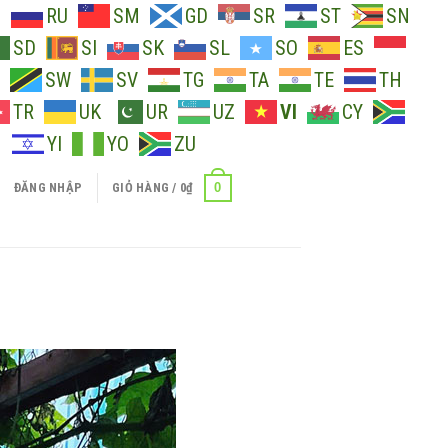
O
RU
SM
GD
SR
ST
SN
SD
SI
SK
SL
SO
ES
SW
SV
TG
TA
TE
TH
TR
UK
UR
UZ
VI
CY
H
YI
YO
ZU
0
ĐĂNG NHẬP
GIỎ HÀNG /
0
₫