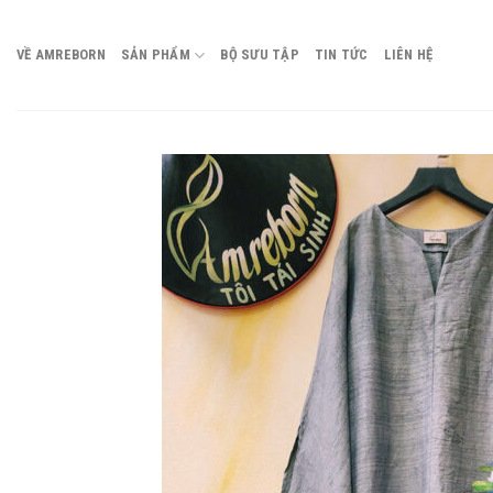
Chuyển
đến
VỀ AMREBORN
SẢN PHẨM
BỘ SƯU TẬP
TIN TỨC
LIÊN HỆ
nội
dung