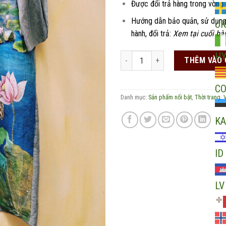
Được đổi trả hàng trong vòng
Hướng dẫn bảo quản, sử dụng
UK
hành, đổi trả:
Xem tại cuối bài
H
Váy đũi cao cấp Nam Cao họa tiết 
THÊM VÀO 
C
Danh mục:
Sản phẩm nổi bật
,
Thời trang
,
KA
ID
LV