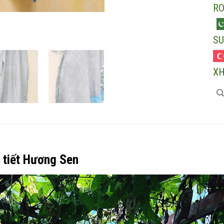
R
SU
X
 tiết Hương Sen