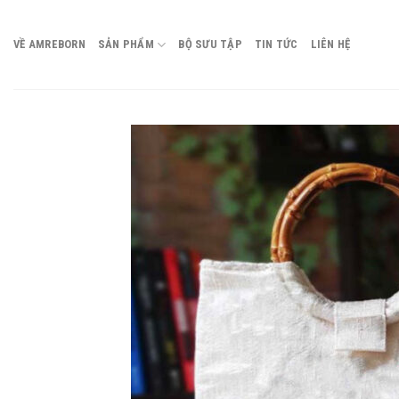
Chuyển
đến
VỀ AMREBORN
SẢN PHẨM
BỘ SƯU TẬP
TIN TỨC
LIÊN HỆ
nội
dung