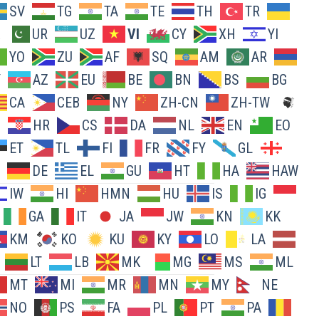
SV
TG
TA
TE
TH
TR
UR
UZ
VI
CY
XH
YI
YO
ZU
AF
SQ
AM
AR
Y
AZ
EU
BE
BN
BS
BG
CA
CEB
NY
ZH-CN
ZH-TW
O
HR
CS
DA
NL
EN
EO
ET
TL
FI
FR
FY
GL
DE
EL
GU
HT
HA
HAW
IW
HI
HMN
HU
IS
IG
GA
IT
JA
JW
KN
KK
KM
KO
KU
KY
LO
LA
LT
LB
MK
MG
MS
ML
MT
MI
MR
MN
MY
NE
NO
PS
FA
PL
PT
PA