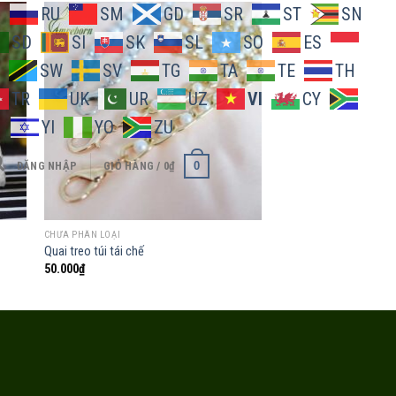
O
RU
SM
GD
SR
ST
SN
SD
SI
SK
SL
SO
ES
SW
SV
TG
TA
TE
TH
 to
Add to
TR
UK
UR
UZ
VI
CY
list
wishlist
H
YI
YO
ZU
0
ĐĂNG NHẬP
GIỎ HÀNG /
0
₫
CHƯA PHÂN LOẠI
CHƯA PHÂN LOẠI
Quai treo túi tái chế
Túi vải bố
50.000
₫
495.000
₫