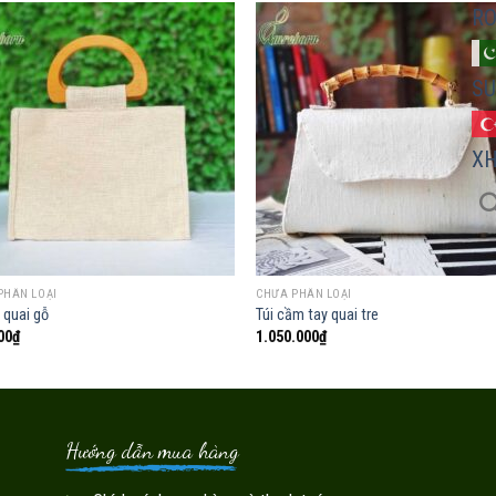
R
SU
Add to
Add
wishlist
wish
X
PHÂN LOẠI
CHƯA PHÂN LOẠI
i quai gỗ
Túi cầm tay quai tre
00
₫
1.050.000
₫
Hướng dẫn mua hàng