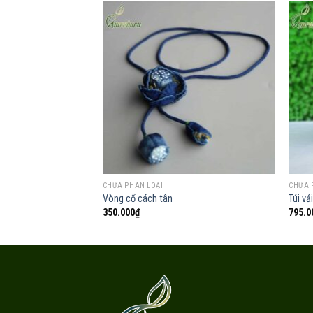
Add to
wishlist
CHƯA PHÂN LOẠI
CHƯA 
Vòng cổ cách tân
Túi vả
350.000
₫
795.0