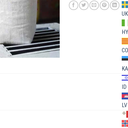
UK
H
C
KA
ID
LV