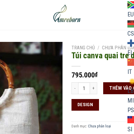
EU
CS
TRANG CHỦ
/
CHƯA PHÂN LOẠ
EL
Túi canva quai tre
IT
795.000
₫
Add to
wishlist
Túi canva quai tre dáng vuông số 
THÊM VÀO 
LB
MI
DESIGN
PS
Danh mục:
Chưa phân loại
SI