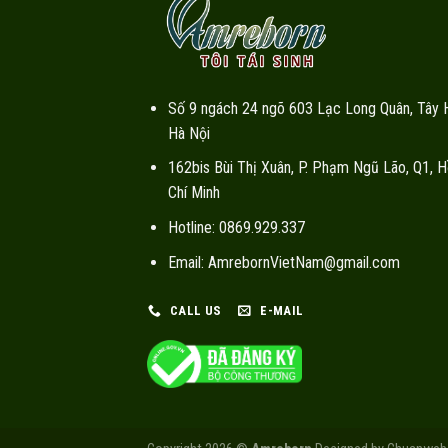
Số 9 ngách 24 ngõ 603 Lạc Long Quân, Tây 
Hà Nội
162bis Bùi Thị Xuân, P. Phạm Ngũ Lão, Q1, H
Chí Minh
Hotline: 0869.929.337
Email: AmrebornVietNam@gmail.com
CALL US
E-MAIL