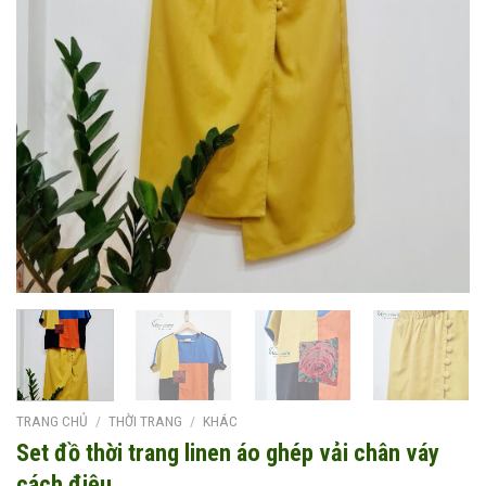
TRANG CHỦ
/
THỜI TRANG
/
KHÁC
Set đồ thời trang linen áo ghép vải chân váy
cách điệu