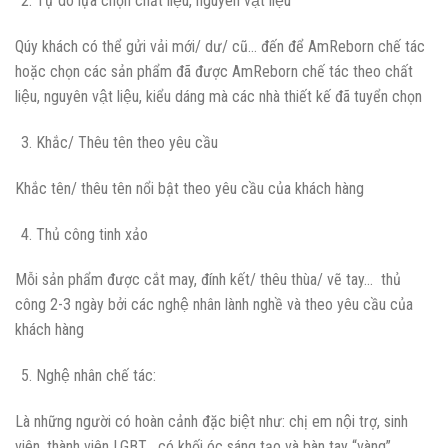
Tự do lựa chọn chất liệu, nguyên vật liệu
Qúy khách có thể gửi vải mới/ dư/ cũ… đến để AmReborn chế tác
hoặc chọn các sản phẩm đã được AmReborn chế tác theo chất
liệu, nguyên vật liệu, kiểu dáng mà các nhà thiết kế đã tuyển chọn
Khắc/ Thêu tên theo yêu cầu
Khắc tên/ thêu tên nổi bật theo yêu cầu của khách hàng
Thủ công tinh xảo
Mỗi sản phẩm được cắt may, đính kết/ thêu thùa/ vẽ tay… thủ
công 2-3 ngày bởi các nghệ nhân lành nghề và theo yêu cầu của
khách hàng
Nghệ nhân chế tác:
Là những người có hoàn cảnh đặc biệt như: chị em nội trợ, sinh
viên, thành viên LGBT… có khối óc sáng tạo và bàn tay “vàng”