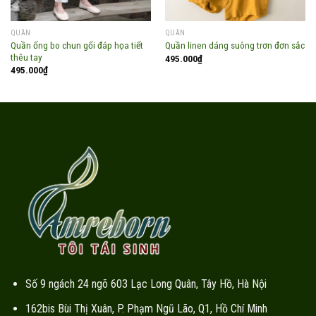
QUẦN
QUẦN
Quần ống bo chun gối đáp họa tiết
Quần linen dáng suông trơn đơn sắc
thêu tay
495.000
₫
495.000
₫
Số 9 ngách 24 ngõ 603 Lạc Long Quân, Tây Hồ, Hà Nội
162bis Bùi Thị Xuân, P. Phạm Ngũ Lão, Q1, Hồ Chí Minh