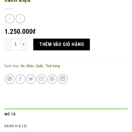
1.250.000
₫
Set đồ thời trang linen áo ghép vải chân váy cách điệu số lượng
THÊM VÀO GIỎ HÀNG
Danh mục:
Áo
,
Khác
,
Quần
,
Thời trang
MÔ TẢ
ĐÁNH GIÁ (0)