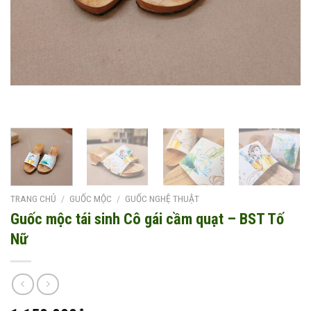
TRANG CHỦ
/
GUỐC MỘC
/
GUỐC NGHỆ THUẬT
Guốc mộc tái sinh Cô gái cầm quạt – BST Tố
Nữ