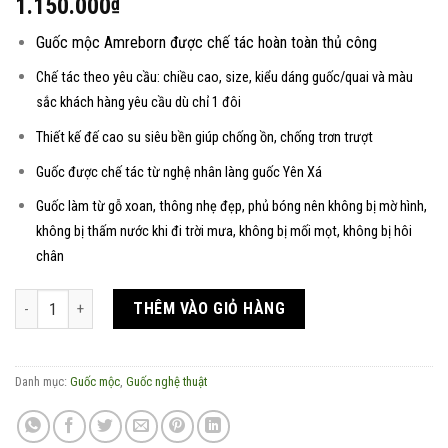
1.150.000
₫
Guốc mộc Amreborn được chế tác hoàn toàn thủ công
Chế tác theo yêu cầu: chiều cao, size, kiểu dáng guốc/quai và màu
sắc khách hàng yêu cầu dù chỉ 1 đôi
Thiết kế đế cao su siêu bền giúp chống ồn, chống trơn trượt
Guốc được chế tác từ nghệ nhân làng guốc Yên Xá
Guốc làm từ gỗ xoan, thông nhẹ đẹp, phủ bóng nên không bị mờ hình,
không bị thấm nước khi đi trời mưa, không bị mối mọt, không bị hôi
chân
Guốc mộc tái sinh Cô gái cầm quạt - BST Tố Nữ số lượng
THÊM VÀO GIỎ HÀNG
Danh mục:
Guốc mộc
,
Guốc nghệ thuật