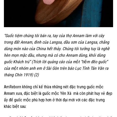
“
G
uốc tiệm chúng tôi bán ra, tay của thợ Annam làm với cây
trong đất Annam, đinh của Langsa, dầu sơn của Langsa, chẳng
dùng món nào của China hết thảy. Chúng tôi tưởng tuy là nghề
hèn mọn mặc dầu, nhưng mà có cho Annam dùng, khỏi dùng
guốc Khách trú”
(Trích l
ời quảng cáo
cu
̉a một “tiệm đẽo guốc”
của một nhóm anh em ở Sài Gòn trên báo
Lục Tỉnh Tân Văn ra
tháng Chín 1919
) (2)
AmReborn không chỉ kế thừa những nét đặc trưng guốc mộc
Annam xưa, đặc biệt là guốc mộc Yên Xá mà còn phát huy vẻ đẹp
ấy để guốc mộc phù hợp hơn ở thời đại mới với các đặc trưng
khác biệt sau: