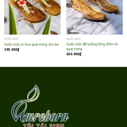
Add to
Add to
wishlist
wishlist
GUỐC MỘC
GUỐC MỘC
Guốc mộc đế xuồng lộng chim én
Guốc mộc in hoa quai trong cho bé
quai trong
395.000
₫
650.000
₫