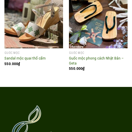
Add to
Add to
wishlist
wishlist
GUỐC MỘC
GUỐC MỘC
Guốc mộc phong cách Nhật Bản –
Sandal mộc quai thổ cẩm
Geta
550.000
₫
550.000
₫