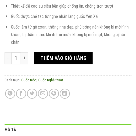
Thiết kế đế cao su siêu bền giúp chống ồn, chống trơn trượt
Guốc được chế tác từ nghệ nhân làng guốc Yên Xá
Guốc làm từ gỗ xoan, thông nhẹ đẹp, phủ bóng nên không bị mờ hình,
không bị thấm nước khi đi trời mưa, không bị mối mọt, không bị hôi
chân
Guốc mộc nghệ thuật thủy mặc hoa ly số lượng
THÊM VÀO GIỎ HÀNG
Danh mục:
Guốc mộc
,
Guốc nghệ thuật
MÔ TẢ