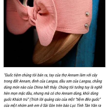
“
G
uốc tiệm chúng tôi bán ra, tay của thợ Annam làm với cây
trong đất Annam, đinh của Langsa, dầu sơn của Langsa, chẳng
dùng món nào của China hết thảy. Chúng tôi tưởng tuy là nghề
hèn mọn mặc dầu, nhưng mà có cho Annam dùng, khỏi dùng
guốc Khách trú”
(Trích l
ời quảng cáo
cu
̉a một “tiệm đẽo guốc”
của một nhóm anh em ở Sài Gòn trên báo
Lục Tỉnh Tân Văn ra