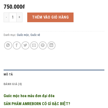
750.000
₫
Guốc mộc hoa mẫu đơn đại đóa số lượng
THÊM VÀO GIỎ HÀNG
Danh mục:
Guốc mộc
,
Guốc vẽ
MÔ TẢ
ĐÁNH GIÁ (0)
Guốc mộc hoa mẫu đơn đại đóa
SẢN PHẨM AMREBORN CÓ GÌ ĐẶC BIỆT?