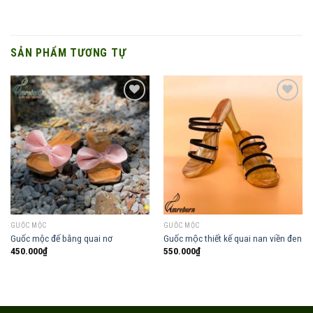
SẢN PHẨM TƯƠNG TỰ
Add to
Add to
wishlist
wishlist
GUỐC MỘC
GUỐC MỘC
Guốc mộc đế bằng quai nơ
Guốc mộc thiết kế quai nan viền đen
450.000
₫
550.000
₫