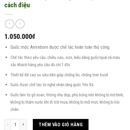
cách điệu
1.050.000
₫
Guốc mộc Amreborn được chế tác hoàn toàn thủ công
Chế tác theo yêu cầu: chiều cao, size, kiểu dáng guốc/quai và màu
sắc khách hàng yêu cầu dù chỉ 1 đôi
Thiết kế đế cao su siêu bền giúp chống ồn, chống trơn trượt
Guốc được chế tác từ nghệ nhân làng guốc Yên Xá
Guốc làm từ gỗ xoan, thông nhẹ đẹp, phủ bóng nên không bị mờ hình,
không bị thấm nước khi đi trời mưa, không bị mối mọt, không bị hôi
chân
Guốc mộc đen quai nhung thêu tay hoa sen cách điệu số lượng
THÊM VÀO GIỎ HÀNG