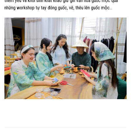
thêm yêu và khởi sinh khát khao giữ gìn văn hóa guốc mộc qua
những workshop tự tay đóng guốc, vẽ, thêu lên guốc mộc…