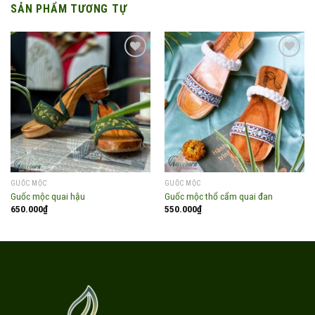
SẢN PHẨM TƯƠNG TỰ
Add to
Add to
wishlist
wishlist
GUỐC MỘC
GUỐC MỘC
Guốc mộc quai hậu
Guốc mộc thổ cẩm quai đan
650.000
₫
550.000
₫