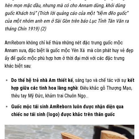
hèn mọn mặc dầu, nhưng mà có cho Annam dùng, khỏi dùng
guốc Khách trú”
(Trích l
ời quảng cáo
cu
̉a một “tiệm đẽo guốc”
của một nhóm anh em ở Sài Gòn trên báo
Lục Tỉnh Tân Văn ra
tháng Chín 1919
) (2)
AmReborn không chỉ kế thừa những nét đặc trưng guốc mộc
Annam xưa, đặc biệt là guốc mộc Yên Xá mà còn phát huy vẻ đẹp
ấy để guốc mộc phù hợp hơn ở thời đại mới với các đặc trưng
khác biệt sau:
Do thế hệ trẻ nhà Am thiết kế
, sáng tạo và chế tác với sự
kết
hợp giữa các tinh hoa làng nghề
: Điêu khắc gỗ Thượng Mạo,
thêu tay Mỹ Đức, khảm trai Chuôn Ngọ…
Guốc mộc tái sinh AmReborn luôn được nhận diện qua
chiếc nơ tái sinh (logo) được khắc trên thân guốc