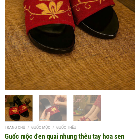
TRANG CHỦ
/
GUỐC MỘC
/
GUỐC THÊU
Guốc mộc đen quai nhung thêu tay hoa sen