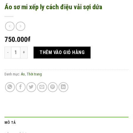
Áo sơ mi xếp ly cách điệu vải sợi dứa
750.000
₫
Áo sơ mi xếp ly cách điệu vải sợi dứa số lượng
THÊM VÀO GIỎ HÀNG
Danh mục:
Áo
,
Thời trang
MÔ TẢ