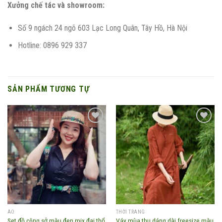
Xưởng chế tác và showroom:
Số 9 ngách 24 ngõ 603 Lạc Long Quân, Tây Hồ, Hà Nội
Hotline: 0896 929 337
SẢN PHẨM TƯƠNG TỰ
Add to
Add to
wishlist
wishlist
ÁO
THỜI TRANG
Set đồ công sở màu đen mix đai thổ
Váy mùa thu dáng dài freesize màu