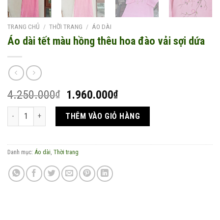
TRANG CHỦ
/
THỜI TRANG
/
ÁO DÀI
Áo dài tết màu hồng thêu hoa đào vải sợi dứa
Giá
Giá
4.250.000
1.960.000
₫
₫
gốc
hiện
Áo dài tết màu hồng thêu hoa đào vải sợi dứa số lượng
là:
tại
THÊM VÀO GIỎ HÀNG
4.250.000₫.
là:
1.960.000₫.
Danh mục:
Áo dài
,
Thời trang