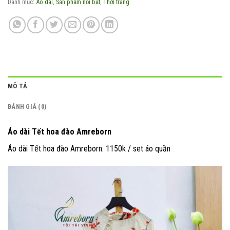
Danh mục:
Áo dài
,
Sản phẩm nổi bật
,
Thời trang
MÔ TẢ
ĐÁNH GIÁ (0)
Áo dài Tết hoa đào Amreborn
Áo dài Tết hoa đào Amreborn: 1150k / set áo quần