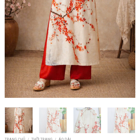
TRANG CHỦ
/
THỜI TRANG
/
ÁO DÀI