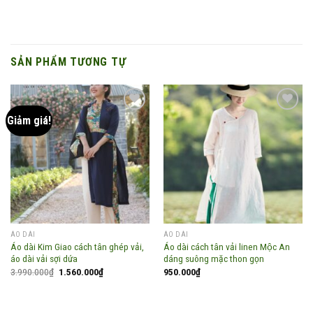
SẢN PHẨM TƯƠNG TỰ
Giảm giá!
Add to
Add to
wishlist
wishlist
ÁO DÀI
ÁO DÀI
Áo dài Kim Giao cách tân ghép vải,
Áo dài cách tân vải linen Mộc An
áo dài vải sợi dứa
dáng suông mặc thon gọn
Giá
Giá
3.990.000
₫
1.560.000
₫
950.000
₫
gốc
hiện
là:
tại
3.990.000₫.
là:
1.560.000₫.